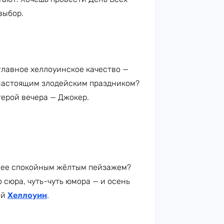
выбор.
главное хеллоуинское качество —
ь настоящим злодейским праздником?
герой вечера — Джокер.
олее спокойным жёлтым пейзажем?
о сюра, чуть-чуть юмора — и осень
ый
Хеллоуин
.