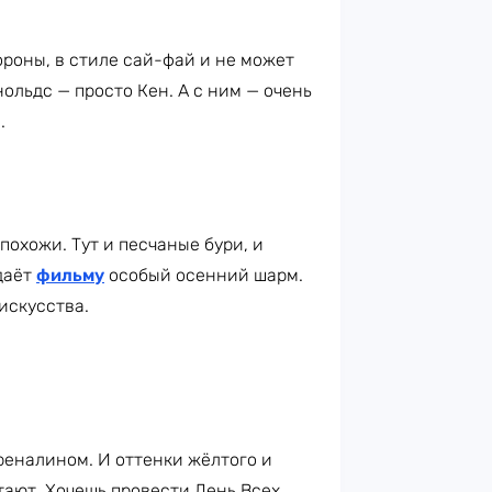
ороны, в стиле сай-фай и не может
ольдс — просто Кен. А с ним — очень
.
похожи. Тут и песчаные бури, и
даёт
фильму
особый осенний шарм.
искусства.
реналином. И оттенки жёлтого и
тают. Хочешь провести День Всех