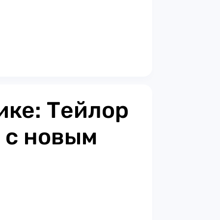
ике: Тейлор
 с новым