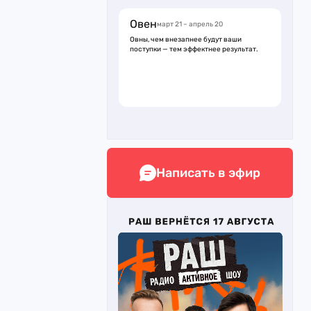
Овен
март 21 – апрель 20
Овны, чем внезапнее будут ваши
поступки — тем эффектнее результат.
Написать в эфир