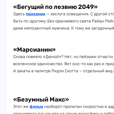
«Бегущий по лезвию 2049»
Здесь
праздник
— заслуга освещения. С другой ст
быть по-другому. Без оранжевого света Райан Рейн
даже импозантный мужчина. К тому же загадочный
«Марсианин»
Снова повеяло «Дюной»? Нет, но пейзажи отчасти 
вселенское одиночество. Вот оно-то как раз и при
А закаты в палитре Ридли Скотта — отдельный вид 
«Безумный Макс»
Этот же
фильм
наоборот пропитан скоростью и ад
оранжевого тут как раз на такую атмосферу и рабо