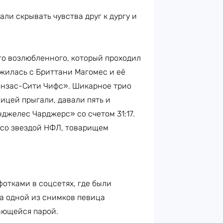
ли скрывать чувства друг к дургу и
го возлюбленного, который проходил
жилась с Бриттани Магомес и её
анзас-Сити Чифс». Шикарное трио
ицей прыгали, давали пять и
джелес Чарджерс» со счетом 31:17.
 со звездой НФЛ, товарищем
отками в соцсетях, где были
На одной из снимков певица
ающейся парой.