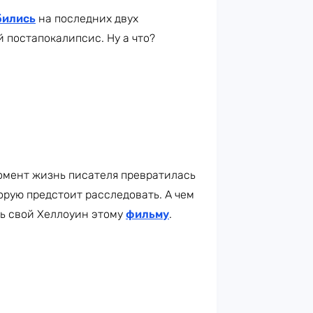
бились
на последних двух
 постапокалипсис. Ну а что?
 момент жизнь писателя превратилась
орую предстоит расследовать. А чем
ть свой Хеллоуин этому
фильму
.