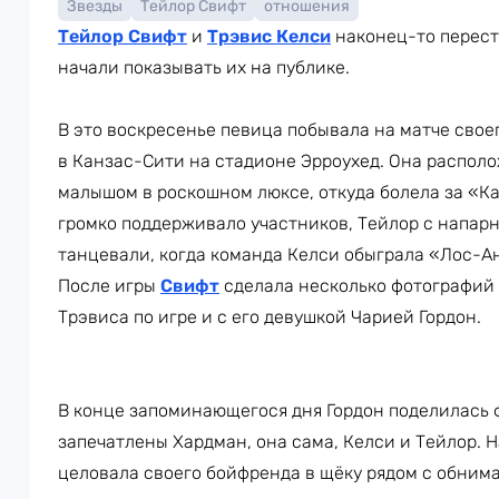
Звезды
Тейлор Свифт
отношения
Тейлор Свифт
и
Трэвис Келси
наконец-то переста
начали показывать их на публике.
В это воскресенье певица побывала на матче свое
в Канзас-Сити на стадионе Эрроухед. Она располо
малышом в роскошном люксе, откуда болела за «К
громко поддерживало участников, Тейлор с напарн
танцевали, когда команда Келси обыграла «Лос-Ан
После игры
Свифт
сделала несколько фотографий
Трэвиса по игре и с его девушкой Чарией Гордон.
В конце запоминающегося дня Гордон поделилась ф
запечатлены Хардман, она сама, Келси и Тейлор. 
целовала своего бойфренда в щёку рядом с обним