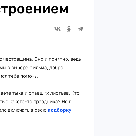
строением
о чертовщина. Оно и понятно, ведь
ями в выборе фильма, добро
ся тебе помочь.
вете тыкв и опавших листьев. Кто
стью какого-то праздника? Но в
ло включать в свою
подборку
.