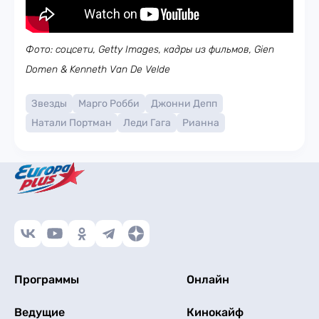
Фото: соцсети, Getty Images, кадры из фильмов, Gien
Domen & Kenneth Van De Velde
Звезды
Марго Робби
Джонни Депп
Натали Портман
Леди Гага
Рианна
Программы
Онлайн
Ведущие
Кинокайф