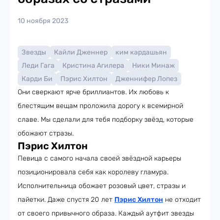
10 ноября 2023
Звезды
Кайли Дженнер
ким кардашьян
Леди Гага
Кристина Агилера
Ники Минаж
Карди Би
Пэрис Хилтон
Дженнифер Лопез
Они сверкают ярче бриллиантов. Их любовь к
блестящим вещам проложила дорогу к всемирной
славе. Мы сделали для тебя подборку звёзд, которые
обожают стразы.
Пэрис Хилтон
Певица с самого начала своей звёздной карьеры
позиционировала себя как королеву гламура.
Исполнительница обожает розовый цвет, стразы и
пайетки. Даже спустя 20 лет
Пэрис Хилтон
не отходит
от своего привычного образа. Каждый аутфит звезды