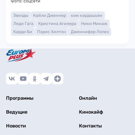
Фото: соцсети
Звезды
Кайли Дженнер
ким кардашьян
Леди Гага
Кристина Агилера
Ники Минаж
Карди Би
Пэрис Хилтон
Дженнифер Лопез
Программы
Онлайн
Ведущие
Кинокайф
Новости
Контакты