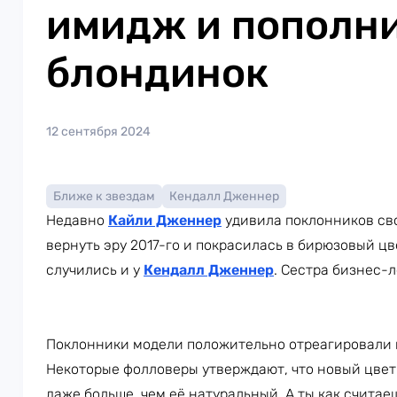
имидж и пополн
блондинок
12 сентября 2024
Ближе к звездам
Кендалл Дженнер
Недавно
Кайли Дженнер
удивила поклонников св
вернуть эру 2017-го и покрасилась в бирюзовый цв
случились и у
Кендалл Дженнер
. Сестра бизнес-
Поклонники модели положительно отреагировали
Некоторые фолловеры утверждают, что новый цвет
даже больше, чем её натуральный. А ты как считае