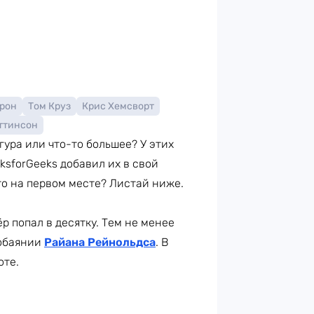
рон
Том Круз
Крис Хемсворт
ттинсон
гура или что-то большее? У этих
ksforGeeks добавил их в свой
то на первом месте? Листай ниже.
р попал в десятку. Тем не менее
 обаянии
Райана Рейнольдса
. В
оте.