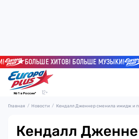
БОЛЬШЕ ХИТОВ! БОЛЬШЕ МУЗЫКИ!
БО
№ 1 в России*
Главная
Новости
Кендалл Дженнер сменила имидж и п
Кендалл Дженне