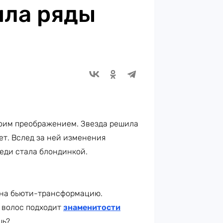
ила ряды
оим преображением. Звезда решила
ет. Вслед за ней изменения
леди стала блондинкой.
 на бьюти-трансформацию.
 волос подходит
знаменитости
шь?