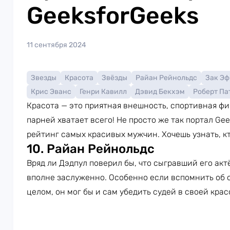
GeeksforGeeks
11 сентября 2024
Звезды
Красота
Звёзды
Райан Рейнольдс
Зак Эф
Крис Эванс
Генри Кавилл
Дэвид Бекхэм
Роберт Па
Красота — это приятная внешность, спортивная фи
парней хватает всего! Не просто же так портал Gee
рейтинг самых красивых мужчин. Хочешь узнать, к
10. Райан Рейнольдс
Вряд ли Дэдпул поверил бы, что сыгравший его актё
вполне заслуженно. Особенно если вспомнить об
целом, он мог бы и сам убедить судей в своей крас