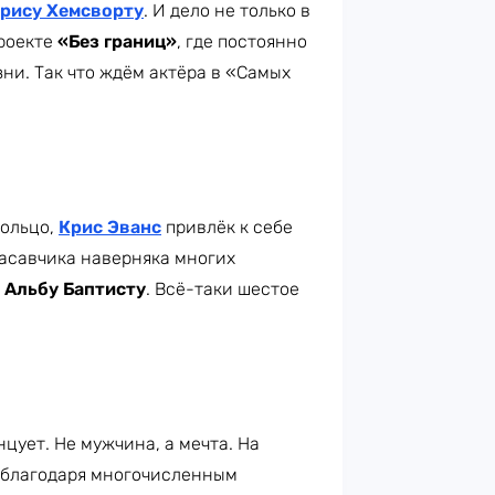
рису Хемсворту
. И дело не только в
проекте
«Без границ»
, где постоянно
ни. Так что ждём актёра в «Самых
кольцо,
Крис Эванс
привлёк к себе
расавчика наверняка многих
у
Альбу Баптисту
. Всё-таки шестое
нцует. Не мужчина, а мечта. На
я благодаря многочисленным