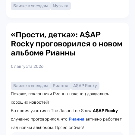
Ближе к звездам
Музыка
«Прости, детка»: A$AP
Rocky проговорился о новом
альбоме Рианны
07 августа 2026
Ближе к звездам
Рианна
A$AP Rocky
Похоже, поклонники Рианны наконец дождались
хороших новостей!
Во время участия в The Jason Lee Show
A$AP Rocky
случайно проговорился, что
Рианна
активно работает
над новым альбомом. Прямо сейчас!