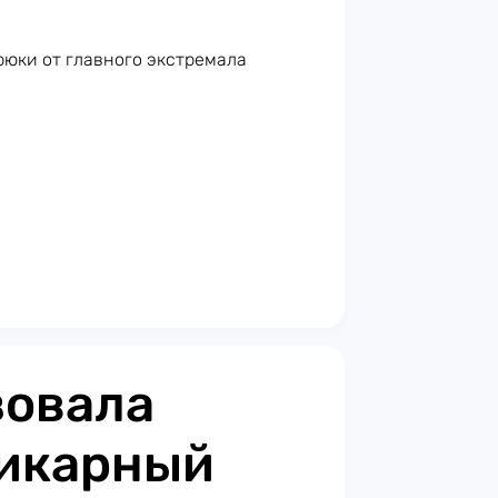
рюки от главного экстремала
зовала
шикарный