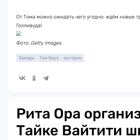
От Тома можно ожидать чего угодно: ждём новые т
Голливуда!
Фото: Getty Images
Звезды
Том Круз
экстрим
Рита Ора органи
Тайке Вайтити 