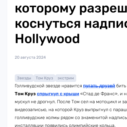
которому разре
коснуться надпи
Hollywood
20 августа 2024
Звезды
Том Круз
экстрим
Голливудской звезде нравится
п̶у̶г̶а̶т̶ь̶ ̶д̶р̶у̶з̶е̶й
бить
Том Круз
спрыгнул с крыши
«Стад де Франс», и н
мускул не дрогнул. После Том сел на мотоцикл и з
видеозаписью, на которой Круз выпрыгнул с пара
голливудские холмы рядом со знаменитой надписью
инсталляции появились олимпийские кольца.