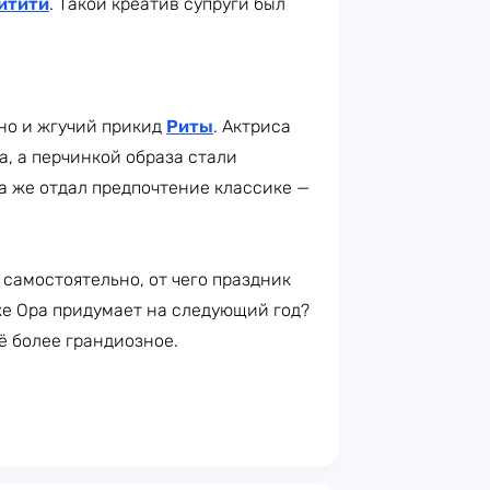
йтити
. Такой креатив супруги был
 но и жгучий прикид
Риты
. Актриса
, а перчинкой образа стали
а же отдал предпочтение классике —
самостоятельно, от чего праздник
же Ора придумает на следующий год?
ё более грандиозное.