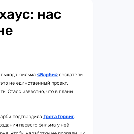
хаус: нас
не
е выхода фильма
«Барби»
создатели
 это не единственный проект,
ть. Стало известно, что в планы
Барби подтвердила
Грета Гервиг
.
оздания первого фильма у неё
рня. Чтобы наработки не пропали, их