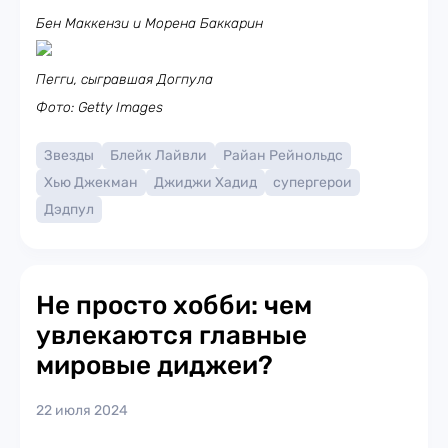
Бен Маккензи и Морена Баккарин
Пегги, сыгравшая Догпула
Фото: Getty Images
Звезды
Блейк Лайвли
Райан Рейнольдс
Хью Джекман
Джиджи Хадид
супергерои
Дэдпул
Не просто хобби: чем
увлекаются главные
мировые диджеи?
22 июля 2024