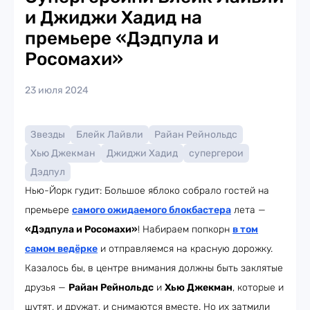
и Джиджи Хадид на
премьере «Дэдпула и
Росомахи»
23 июля 2024
Звезды
Блейк Лайвли
Райан Рейнольдс
Хью Джекман
Джиджи Хадид
супергерои
Дэдпул
Нью-Йорк гудит: Большое яблоко собрало гостей на
премьере
самого ожидаемого блокбастера
лета —
«Дэдпула и Росомахи»
! Набираем попкорн
в том
самом ведёрке
и отправляемся на красную дорожку.
Казалось бы, в центре внимания должны быть заклятые
друзья —
Райан Рейнольдс
и
Хью Джекман
, которые и
шутят, и дружат, и снимаются вместе. Но их затмили