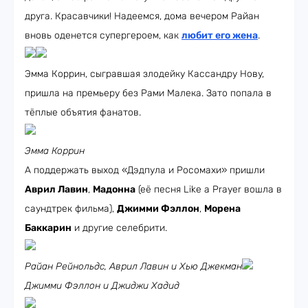
друга. Красавчики! Надеемся, дома вечером Райан
вновь оденется супергероем, как
любит его жена
.
Эмма Коррин, сыгравшая злодейку Кассандру Нову,
пришла на премьеру без Рами Малека. Зато попала в
тёплые объятия фанатов.
Эмма Коррин
А поддержать выход «Дэдпула и Росомахи» пришли
Аврил Лавин
,
Мадонна
(её песня Like a Prayer вошла в
саундтрек фильма),
Джимми Фэллон
,
Морена
Баккарин
и другие селебрити.
Райан Рейнольдс, Аврил Лавин и Хью Джекман
Джимми Фэллон и Джиджи Хадид