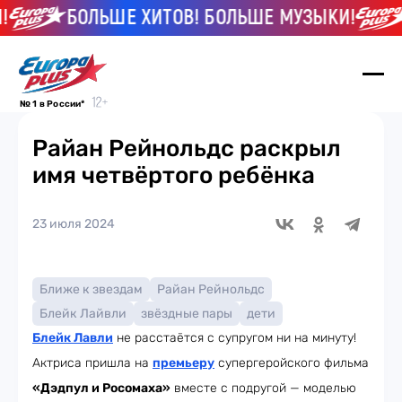
БОЛЬШЕ ХИТОВ! БОЛЬШЕ МУЗЫКИ!
Б
№ 1 в России*
Райан Рейнольдс раскрыл
имя четвёртого ребёнка
23 июля 2024
Ближе к звездам
Райан Рейнольдс
Блейк Лайвли
звёздные пары
дети
Блейк Лавли
не расстаётся с супругом ни на минуту!
Актриса пришла на
премьеру
супергеройского фильма
«Дэдпул и Росомаха»
вместе с подругой — моделью