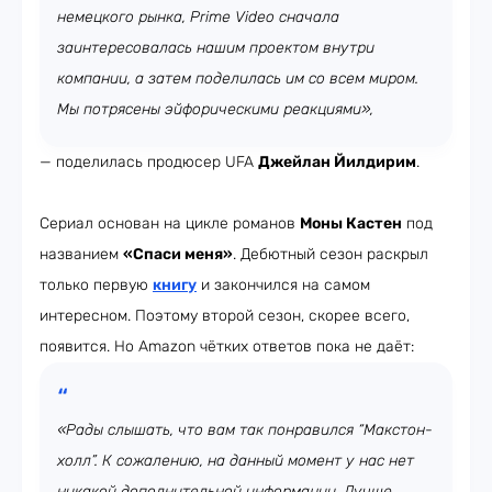
немецкого рынка, Prime Video сначала
заинтересовалась нашим проектом внутри
компании, а затем поделилась им со всем миром.
Мы потрясены эйфорическими реакциями»,
— поделилась продюсер UFA
Джейлан Йилдирим
.
Сериал основан на цикле романов
Моны Кастен
под
названием
«Спаси меня»
. Дебютный сезон раскрыл
только первую
книгу
и закончился на самом
интересном. Поэтому второй сезон, скорее всего,
появится. Но Amazon чётких ответов пока не даёт:
«Рады слышать, что вам так понравился “Макстон-
холл”. К сожалению, на данный момент у нас нет
никакой дополнительной информации. Лучше