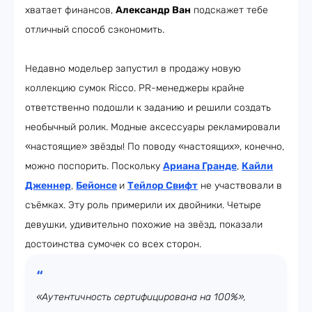
хватает финансов,
Александр Ван
подскажет тебе
отличный способ сэкономить.
Недавно модельер запустил в продажу новую
коллекцию сумок Ricco. PR-менеджеры крайне
ответственно подошли к заданию и решили создать
необычный ролик. Модные аксессуары рекламировали
«настоящие» звёзды! По поводу «настоящих», конечно,
можно поспорить. Поскольку
Ариана Гранде
,
Кайли
Дженнер
,
Бейонсе
и
Тейлор Свифт
не участвовали в
съёмках. Эту роль примерили их двойники. Четыре
девушки, удивительно похожие на звёзд, показали
достоинства сумочек со всех сторон.
«Аутентичность сертифицирована на 100%»,