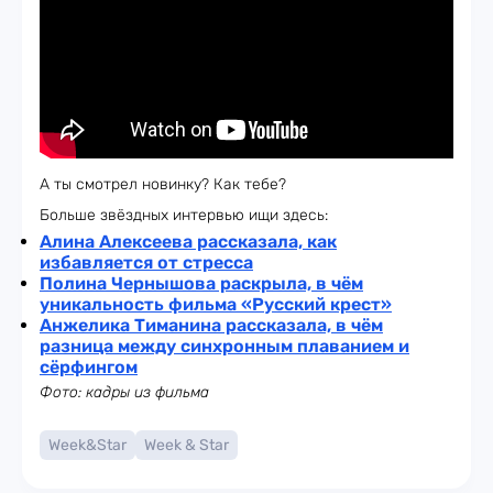
А ты смотрел новинку? Как тебе?
Больше звёздных интервью ищи здесь:
Алина Алексеева рассказала, как
избавляется от стресса
Полина Чернышова раскрыла, в чём
уникальность фильма «Русский крест»
Анжелика Тиманина рассказала, в чём
разница между синхронным плаванием и
сёрфингом
Фото: кадры из фильма
Week&Star
Week & Star