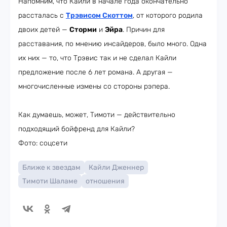
Напомним, что Кайли в начале года окончательно
рассталась с
Трэвисом Скоттом
, от которого родила
двоих детей —
Сторми
и
Эйра
. Причин для
расставания, по мнению инсайдеров, было много. Одна
их них — то, что Трэвис так и не сделал Кайли
предложение после 6 лет романа. А другая —
многочисленные измены со стороны рэпера.
Как думаешь, может, Тимоти — действительно
подходящий бойфренд для Кайли?
Фото: соцсети
Ближе к звездам
Кайли Дженнер
Тимоти Шаламе
отношения