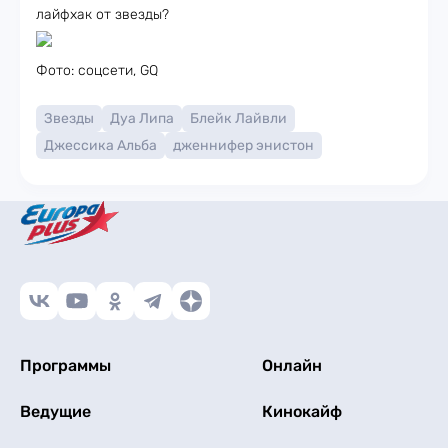
лайфхак от звезды?
Фото: соцсети, GQ
Звезды
Дуа Липа
Блейк Лайвли
Джессика Альба
дженнифер энистон
Программы
Онлайн
Ведущие
Кинокайф