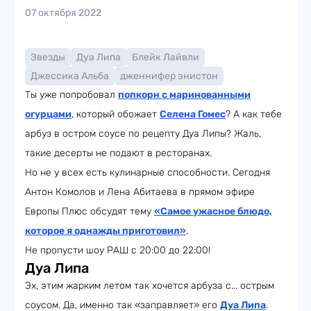
07 октября 2022
Звезды
Дуа Липа
Блейк Лайвли
Джессика Альба
дженнифер энистон
Ты уже попробовал
попкорн с маринованными
огурцами
, который обожает
Селена Гомес
? А как тебе
арбуз в остром соусе по рецепту Дуа Липы? Жаль,
такие десерты не подают в ресторанах.
Но не у всех есть кулинарные способности. Сегодня
Антон Комолов и Лена Абитаева в прямом эфире
Европы Плюс обсудят тему
«Самое ужасное блюдо,
которое я однажды приготовил»
.
Не пропусти шоу РАШ с 20:00 до 22:00!
Дуа Липа
Эх, этим жарким летом так хочется арбуза с... острым
соусом. Да, именно так «заправляет» его
Дуа Липа
.