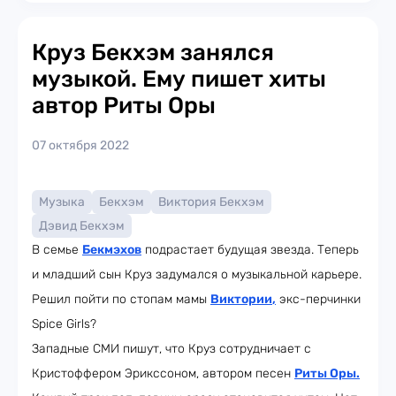
Круз Бекхэм занялся
музыкой. Ему пишет хиты
автор Риты Оры
07 октября 2022
Музыка
Бекхэм
Виктория Бекхэм
Дэвид Бекхэм
В семье
Бекмэхов
подрастает будущая звезда. Теперь
и младший сын Круз задумался о музыкальной карьере.
Решил пойти по стопам мамы
Виктории
,
экс-перчинки
Spice Girls?
Западные СМИ пишут, что Круз сотрудничает с
Кристоффером Эрикссоном, автором песен
Риты Оры
.