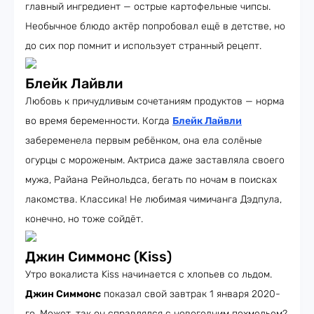
главный ингредиент — острые картофельные чипсы.
Необычное блюдо актёр попробовал ещё в детстве, но
до сих пор помнит и использует странный рецепт.
Блейк Лайвли
Любовь к причудливым сочетаниям продуктов — норма
во время беременности. Когда
Блейк Лайвли
забеременела первым ребёнком, она ела солёные
огурцы с мороженым. Актриса даже заставляла своего
мужа, Райана Рейнольдса, бегать по ночам в поисках
лакомства. Классика! Не любимая чимичанга Дэдпула,
конечно, но тоже сойдёт.
Джин Симмонс (Kiss)
Утро вокалиста Kiss начинается с хлопьев со льдом.
Джин Симмонс
показал свой завтрак 1 января 2020-
го. Может, так он справлялся с новогодним похмельем?