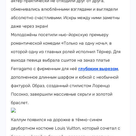
актёр практически не отходили друг от друга,
обменивались влюблёнными взглядами и выглядели
абсолютно счастливыми. Искры между ними заметны
даже через экран!
Молодожёны посетили нью-йоркскую премьеру
романтической комедии «Только на одну ночь», в
которой одну из главных ролей исполнил Тёрнер. Для
выхода певица выбрала сшитое на заказ платье
Ferragamo с фирменным для неё
глубоким вырезом
,
дополненное длинным шарфом и юбкой с необычной
фактурой. Образ, созданный стилистом Лоренцо
Посокко, завершили массивные серьги и золотой
браслет.
Каллум появился на дорожке в тёмно-синем
двубортном костюме Louis Vuitton, который сочетал с