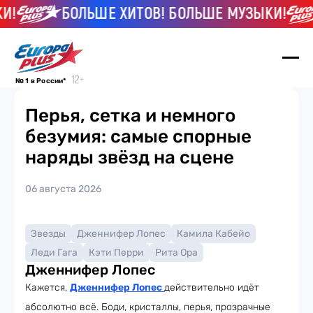
И!
БОЛЬШЕ ХИТОВ! БОЛЬШЕ МУЗЫКИ!
№ 1 в России*
Перья, сетка и немного
безумия: самые спорные
наряды звёзд на сцене
06 августа 2026
Звезды
Дженнифер Лопес
Камила Кабейо
Леди Гага
Кэти Перри
Рита Ора
Дженнифер Лопес
Кажется,
Дженнифер Лопес
действительно идёт
абсолютно всё. Боди, кристаллы, перья, прозрачные