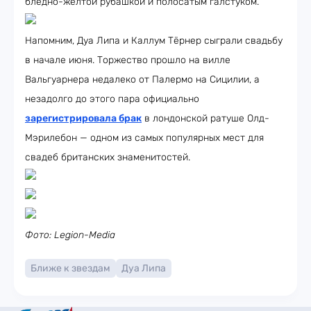
бледно-жёлтой рубашкой и полосатым галстуком.
Напомним, Дуа Липа и Каллум Тёрнер сыграли свадьбу
в начале июня. Торжество прошло на вилле
Вальгуарнера недалеко от Палермо на Сицилии, а
незадолго до этого пара официально
зарегистрировала брак
в лондонской ратуше Олд-
Мэрилебон — одном из самых популярных мест для
свадеб британских знаменитостей.
Фото: Legion-Media
Ближе к звездам
Дуа Липа