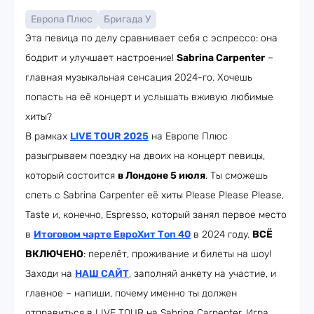
Европа Плюс
Бригада У
Эта певица по делу сравнивает себя с эспрессо: она
бодрит и улучшает настроение!
Sabrina Carpenter
–
главная музыкальная сенсация 2024-го. Хочешь
попасть на её концерт и услышать вживую любимые
хиты?
В рамках
LIVE TOUR 2025
на Европе Плюс
разыгрываем поездку на двоих на концерт певицы,
который состоится
в Лондоне 5 июля
. Ты сможешь
спеть с Sabrina Carpenter её хиты Please Please Please,
Taste и, конечно, Espresso, который занял первое место
в
Итоговом чарте ЕвроХит Топ 40
в 2024 году.
ВСЁ
ВКЛЮЧЕНО
: перелёт, проживание и билеты на шоу!
Заходи на
НАШ САЙТ
, заполняй анкету на участие, и
главное – напиши, почему именно ты должен
отправиться в LIVE TOUR на Sabrina Carpenter. Игра