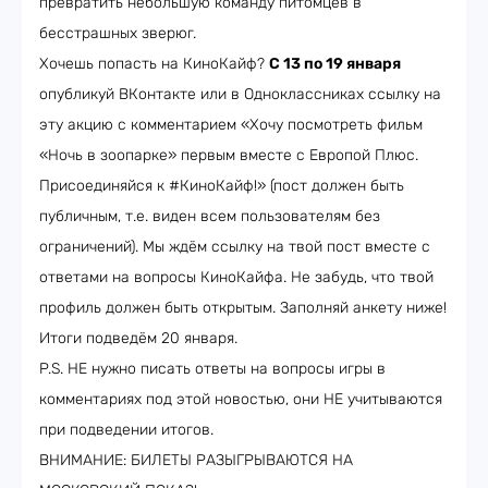
превратить небольшую команду питомцев в
бесстрашных зверюг.
Хочешь попасть на КиноКайф?
С 13 по 19 января
опубликуй ВКонтакте или в Одноклассниках ссылку на
эту акцию с комментарием «Хочу посмотреть фильм
«Ночь в зоопарке» первым вместе с Европой Плюс.
Присоединяйся к #КиноКайф!» (пост должен быть
публичным, т.е. виден всем пользователям без
ограничений). Мы ждём ссылку на твой пост вместе с
ответами на вопросы КиноКайфа. Не забудь, что твой
профиль должен быть открытым. Заполняй анкету ниже!
Итоги подведём 20 января.
P.S. НЕ нужно писать ответы на вопросы игры в
комментариях под этой новостью, они НЕ учитываются
при подведении итогов.
ВНИМАНИЕ: БИЛЕТЫ РАЗЫГРЫВАЮТСЯ НА