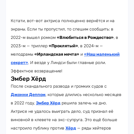
Кстати, вот-вот актриса полноценно вернётся и на
экраны. Если ты пропустил, то спешим сообщить: в
2022-м вышел ромком
«Влюбиться в Рождество»
, в
2023-м — триллер
«Проклятый»
, в 2024-м —
мелодрамы
«Ирландская мечта»
и
«Наш маленький
секрет»
. И везде у Линдси были главные роли.
Эффектное возвращение!
Эмбер Хёрд
После скандального развода и громких судов с
Джонни Деппом
, которые длились несколько месяцев
в 2022 году,
Эмбер Хёрд
решила залечь на дно.
Актрисе не удалось выиграть дело, суд признал её
виновной в клевете на экс-супруга. Это ещё больше
настроило публику против
Хёрд
— ряды хейтеров