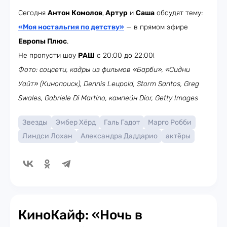
Сегодня
Антон Комолов
,
Артур
и
Саша
обсудят тему:
«Моя ностальгия по детству»
— в прямом эфире
Европы Плюс
.
Не пропусти шоу
РАШ
с 20:00 до 22:00!
Фото: соцсети, кадры из фильмов «Барби», «Сидни
Уайт» (Кинопоиск), Dennis Leupold, Storm Santos, Greg
Swales, Gabriele Di Martino, кампейн Dior, Getty Images
Звезды
Эмбер Хёрд
Галь Гадот
Марго Робби
Линдси Лохан
Александра Даддарио
актёры
КиноКайф: «Ночь в