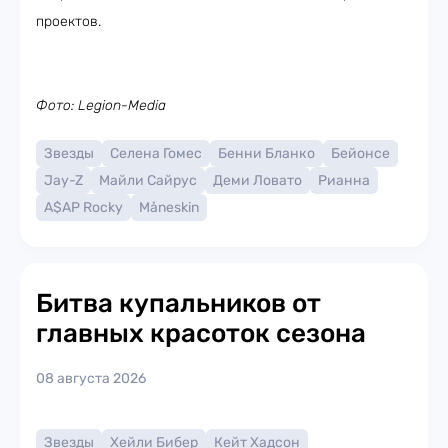
проектов.
Фото: Legion-Media
Звезды
Селена Гомес
Бенни Бланко
Бейонсе
Jay-Z
Майли Сайрус
Деми Ловато
Рианна
A$AP Rocky
Måneskin
Битва купальников от
главных красоток сезона
08 августа 2026
Звезды
Хейли Бибер
Кейт Хадсон