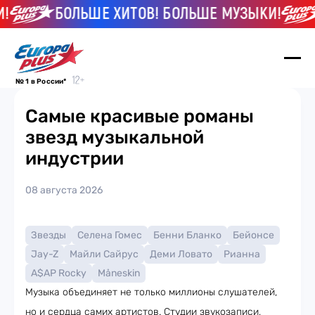
БОЛЬШЕ ХИТОВ! БОЛЬШЕ МУЗЫКИ!
№ 1 в России*
Самые красивые романы
звезд музыкальной
индустрии
08 августа 2026
Звезды
Селена Гомес
Бенни Бланко
Бейонсе
Jay-Z
Майли Сайрус
Деми Ловато
Рианна
A$AP Rocky
Måneskin
Музыка объединяет не только миллионы слушателей,
но и сердца самих артистов. Студии звукозаписи,