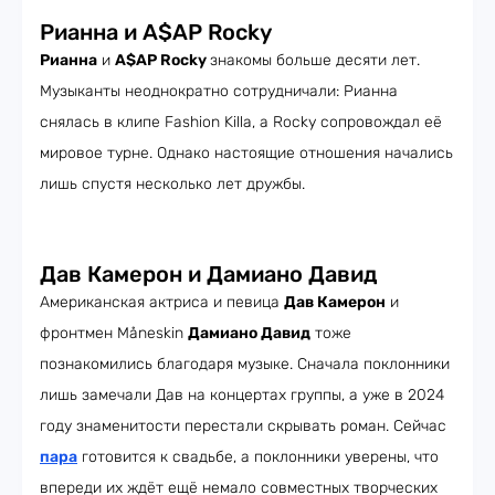
Рианна и A$AP Rocky
Рианна
и
A$AP Rocky
знакомы больше десяти лет.
Музыканты неоднократно сотрудничали: Рианна
снялась в клипе Fashion Killa, а Rocky сопровождал её
мировое турне. Однако настоящие отношения начались
лишь спустя несколько лет дружбы.
Дав Камерон и Дамиано Давид
Американская актриса и певица
Дав Камерон
и
фронтмен Måneskin
Дамиано Давид
тоже
познакомились благодаря музыке. Сначала поклонники
лишь замечали Дав на концертах группы, а уже в 2024
году знаменитости перестали скрывать роман. Сейчас
пара
готовится к свадьбе, а поклонники уверены, что
впереди их ждёт ещё немало совместных творческих