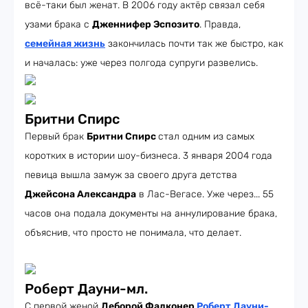
всё-таки был женат. В 2006 году актёр связал себя
узами брака с
Дженнифер Эспозито
. Правда,
семейная жизнь
закончилась почти так же быстро, как
и началась: уже через полгода супруги развелись.
Бритни Спирс
Первый брак
Бритни Спирс
стал одним из самых
коротких в истории шоу-бизнеса. 3 января 2004 года
певица вышла замуж за своего друга детства
Джейсона Александра
в Лас-Вегасе. Уже через... 55
часов она подала документы на аннулирование брака,
объяснив, что просто не понимала, что делает.
Роберт Дауни-мл.
С первой женой
Деборой Фалконер
Роберт Дауни-