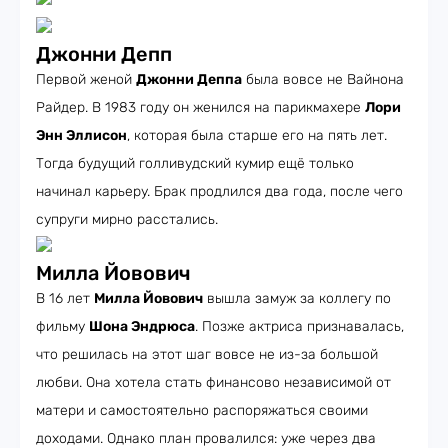
Джонни Депп
Первой женой
Джонни Деппа
была вовсе не Вайнона
Райдер. В 1983 году он женился на парикмахере
Лори
Энн Эллисон
, которая была старше его на пять лет.
Тогда будущий голливудский кумир ещё только
начинал карьеру. Брак продлился два года, после чего
супруги мирно расстались.
Милла Йовович
В 16 лет
Милла Йовович
вышла замуж за коллегу по
фильму
Шона Эндрюса
. Позже актриса признавалась,
что решилась на этот шаг вовсе не из-за большой
любви. Она хотела стать финансово независимой от
матери и самостоятельно распоряжаться своими
доходами. Однако план провалился: уже через два