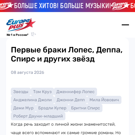
БОЛЬШЕ ХИТОВ! БОЛЬШЕ МУЗЫКИ!
БОЛ
№ 1 в России*
Первые браки Лопес, Деппа,
Спирс и других звёзд
08 августа 2026
Звезды
Том Круз
Дженнифер Лопес
Анджелина Джоли
Джонни Депп
Мила Йовович
Деми Мур
Брэдли Купер
Бритни Спирс
Роберт Дауни-младший
Когда речь заходит о личной жизни знаменитостей,
чаще всего вспоминают их самые громкие романы. Но