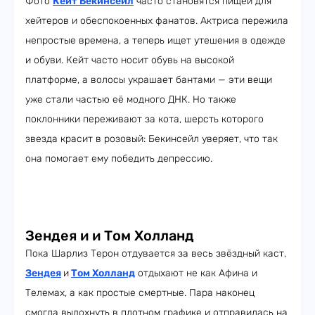
Фото
Кейт Бекинсейл
часто становятся пищей для
хейтеров и обеспокоенных фанатов. Актриса пережила
непростые времена, а теперь ищет утешения в одежде
и обуви. Кейт часто носит обувь на высокой
платформе, а волосы украшает бантами — эти вещи
уже стали частью её модного ДНК. Но также
поклонники переживают за кота, шерсть которого
звезда красит в розовый: Бекинсейл уверяет, что так
она помогает ему победить депрессию.
Зендея и и Том Холланд
Пока Шарлиз Терон отдувается за весь звёздный каст,
Зендея
и
Том Холланд
отдыхают не как Афина и
Телемах, а как простые смертные. Пара наконец
смогла выдохнуть в плотном графике и отправилась на