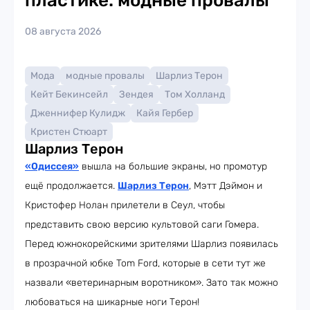
пластике: модные провалы
08 августа 2026
Мода
модные провалы
Шарлиз Терон
Кейт Бекинсейл
Зендея
Том Холланд
Дженнифер Кулидж
Кайя Гербер
Кристен Стюарт
Шарлиз Терон
«Одиссея»
вышла на большие экраны, но промотур
ещё продолжается.
Шарлиз Терон
, Мэтт Дэймон и
Кристофер Нолан прилетели в Сеул, чтобы
представить свою версию культовой саги Гомера.
Перед южнокорейскими зрителями Шарлиз появилась
в прозрачной юбке Tom Ford, которые в сети тут же
назвали «ветеринарным воротником». Зато так можно
любоваться на шикарные ноги Терон!