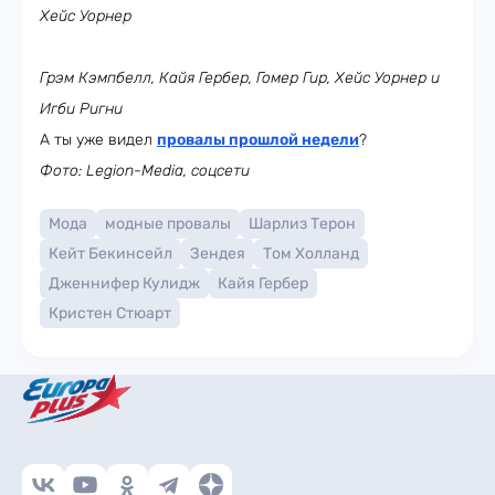
Хейс Уорнер
Грэм Кэмпбелл, Кайя Гербер, Гомер Гир, Хейс Уорнер и
Игби Ригни
А ты уже видел
провалы прошлой недели
?
Фото: Legion-Media, соцсети
Мода
модные провалы
Шарлиз Терон
Кейт Бекинсейл
Зендея
Том Холланд
Дженнифер Кулидж
Кайя Гербер
Кристен Стюарт