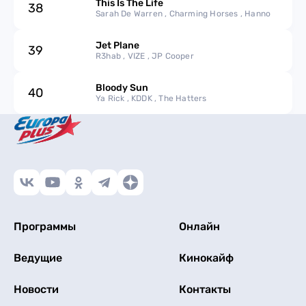
This Is The Life
38
Sarah De Warren , Charming Horses , Hanno
Jet Plane
39
R3hab , VIZE , JP Cooper
Bloody Sun
40
Ya Rick , KDDK , The Hatters
Программы
Онлайн
Ведущие
Кинокайф
Новости
Контакты