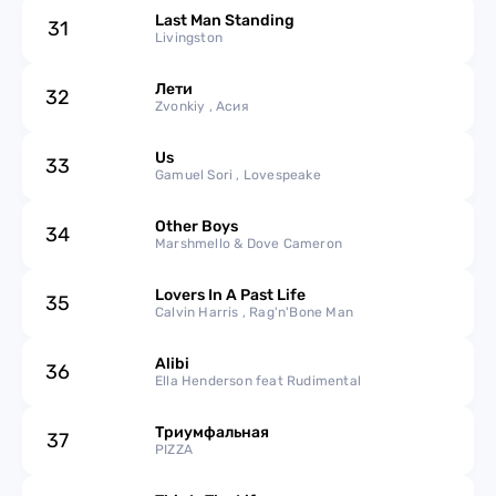
Last Man Standing
31
Livingston
Лети
32
Zvonkiy , Асия
Us
33
Gamuel Sori , Lovespeake
Other Boys
34
Marshmello & Dove Cameron
Lovers In A Past Life
35
Calvin Harris , Rag'n'Bone Man
Alibi
36
Ella Henderson feat Rudimental
Триумфальная
37
PIZZA