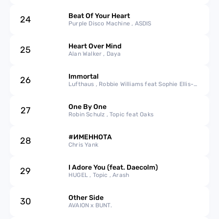
Beat Of Your Heart
24
Purple Disco Machine , ASDIS
Heart Over Mind
25
Alan Walker , Daya
Immortal
26
Lufthaus , Robbie Williams feat Sophie Ellis-
Bextor
One By One
27
Robin Schulz , Topic feat Oaks
#ИМЕННОТА
28
Chris Yank
I Adore You (feat. Daecolm)
29
HUGEL , Topic , Arash
Other Side
30
AVAION x BUNT.