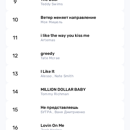
9
Teddy Swims
2013
Ветер меняет направление
10
Моя Мишель
2012
i like the way you kiss me
11
2011
Artemas
2010
greedy
12
Tate Mcrae
2009
I Like It
13
Alesso , Nate Smith
2008
MILLION DOLLAR BABY
14
2007
Tommy Richman
Не представляешь
15
5УТРА , Ваня Дмитриенко
Lovin On Me
16