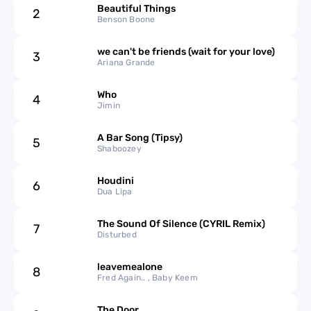
2023
Beautiful Things
2
Benson Boone
2022
we can't be friends (wait for your love)
3
Ariana Grande
2021
Who
4
2020
Jimin
2019
A Bar Song (Tipsy)
5
Shaboozey
2018
Houdini
6
Dua Lipa
2017
The Sound Of Silence (CYRIL Remix)
7
Disturbed
2016
leavemealone
2015
8
Fred Again.. , Baby Keem
2014
The Door