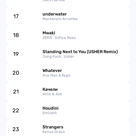
Jack Harlow
underwater
17
Mackenzie Arromba
Mwaki
18
ZERB , Sofiya Nzau
Standing Next to You (USHER Remix)
19
Jung Kook , Usher
Whatever
20
Ava Max & Kygo
Качели
21
Artik & Asti
Houdini
22
Eminem
Strangers
23
Kenya Grace