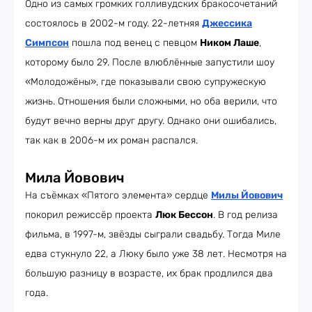
Одно из самых громких голливудских бракосочетаний
состоялось в 2002-м году. 22-летняя
Джессика
Симпсон
пошла под венец с певцом
Ником Лаше
,
которому было 29. После влюблённые запустили шоу
«Молодожёны», где показывали свою супружескую
жизнь. Отношения были сложными, но оба верили, что
будут вечно верны друг другу. Однако они ошибались,
так как в 2006-м их роман распался.
Мила Йовович
На съёмках «Пятого элемента» сердце
Милы Йовович
покорил режиссёр проекта
Люк Бессон
. В год релиза
фильма, в 1997-м, звёзды сыграли свадьбу. Тогда Миле
едва стукнуло 22, а Люку было уже 38 лет. Несмотря на
большую разницу в возрасте, их брак продлился два
года.