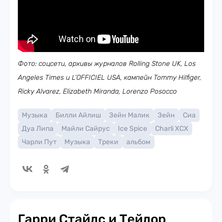
Фото: соцсети, архивы журналов Rolling Stone UK, Los
Angeles Times и L’OFFICIEL USA, кампейн Tommy Hilfiger,
Ricky Alvarez, Elizabeth Miranda, Lorenzo Posocco
Музыка
Билли Айлиш
Зейн Малик
Зейн
Сиа
Дуа Липа
Майли Сайрус
Ice Spice
Charli XCX
Чарли Пут
Музыка
Треки
альбом
Гарри Стайлс и Тейлор