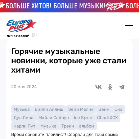
ОЛЬШЕ ХИТОВ! БОЛЬШЕ МУЗЫКИ!
БОЛЬШЕ
№ 1 в России*
Горячие музыкальные
новинки, которые уже стали
хитами
20 мая 2024
Музыка
Билли Айлиш
Зейн Малик
Зейн
Сиа
Дуа Липа
Майли Сайрус
Ice Spice
Charli XCX
Чарли Пут
Музыка
Треки
альбом
Время обновить плейлист! Собрали для тебя самые