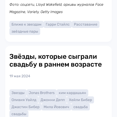
Фото: соцсети, Lloyd Wakefield, архивы журналов Face
Magazine, Variety, Getty Images
Ближе к звездам
Гарри Стайлс
Расставание
звёздные пары
Звёзды, которые сыграли
свадьбу в раннем возрасте
19 мая 2024
Звезды
Jonas Brothers
ким кардашьян
Оливия Уайлд
Джонни Депп
Хейли Бибер
Джастин Бибер
Мила Йовович
свадьба
свадьбы