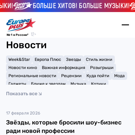
КИ!
БОЛЬШЕ ХИТОВ! БОЛЬШЕ МУЗЫКИ!
№ 1 в России*
Новости
Week&Star
Европа Плюс
Звезды
Стиль жизни
Новости кино
Важная информация
Розыгрыши
Региональные новости
Рецензии
Куда пойти
Мода
Гаджеты
Ближе к звездам
Музыка
Котики
Мемы и тренды
Факты и списки
Премии
Показать все
Путешествия
Рейтинги
Игры
Jonas Brothers
17 февраля 2026
Звёзды, которые бросили шоу-бизнес
ради новой профессии