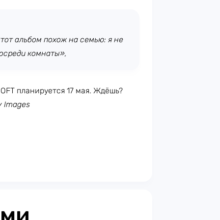
Этот альбом похож на семью: я не
посреди комнаты»,
OFT планируется 17 мая. Ждёшь?
y Images
ыми