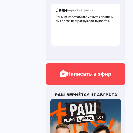
Овен
март 21 – апрель 20
Овны, за короткий промежуток времени
вы сделаете огромную часть работы.
Написать в эфир