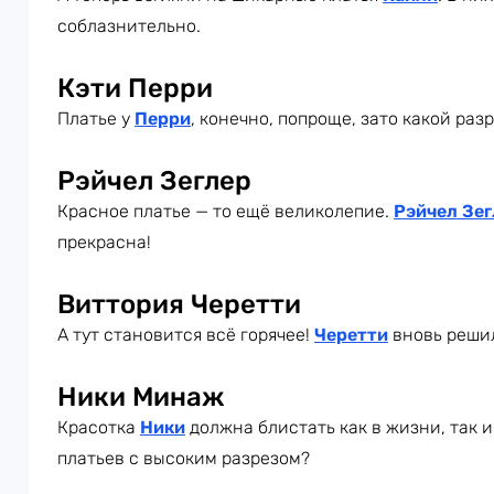
соблазнительно.
Кэти Перри
Платье у
Перри
, конечно, попроще, зато какой разр
Рэйчел Зеглер
Красное платье — то ещё великолепие.
Рэйчел Зег
прекрасна!
Виттория Черетти
А тут становится всё горячее!
Черетти
вновь решил
Ники Минаж
Красотка
Ники
должна блистать как в жизни, так и
платьев с высоким разрезом?