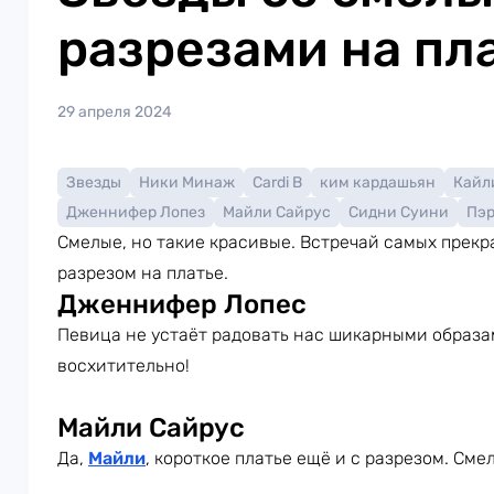
разрезами на пл
29 апреля 2024
Звезды
Ники Минаж
Cardi B
ким кардашьян
Кайл
Дженнифер Лопез
Майли Сайрус
Сидни Суини
Пэр
Смелые, но такие красивые. Встречай самых прек
разрезом на платье.
Дженнифер Лопес
Певица не устаёт радовать нас шикарными образ
восхитительно!
Майли Сайрус
Да,
Майли
, короткое платье ещё и с разрезом. Смел