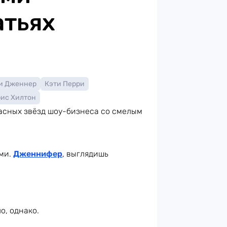
атьях
и Дженнер
Кэти Перри
ис Хилтон
расных звёзд шоу-бизнеса со смелым
ами.
Дженнифер
, выглядишь
о, однако.