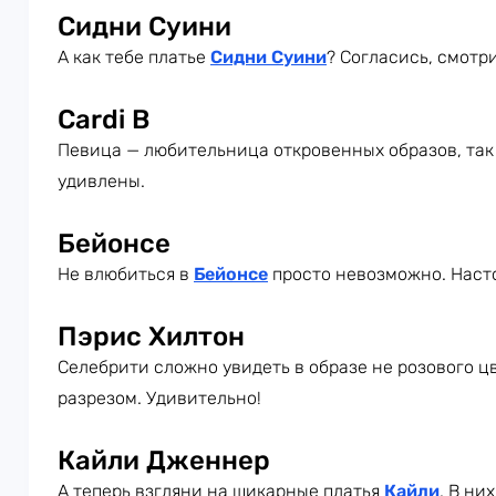
Сидни Суини
А как тебе платье
Сидни Суини
? Согласись, смотр
Cardi B
Певица — любительница откровенных образов, так
удивлены.
Бейонсе
Не влюбиться в
Бейонсе
просто невозможно. Наст
Пэрис Хилтон
Селебрити сложно увидеть в образе не розового цв
разрезом. Удивительно!
Кайли Дженнер
А теперь взгляни на шикарные платья
Кайли
. В ни