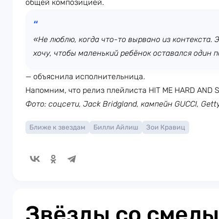
общей композицией.
«Не люблю, когда что-то вырвано из контекста. 
хочу, чтобы маленький ребёнок оставался один 
— объяснила исполнительница.
Напомним, что релиз плейлиста HIT ME HARD AND S
Фото: соцсети, Jack Bridgland, кампейн GUCCI, Gett
Ближе к звездам
Билли Айлиш
Зои Кравиц
Звёзды со смел