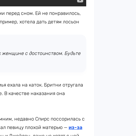
ми перед сном. Ей не понравилось,
пример, хотела дать детям лосьон
 к женщине с достоинством. Будьте
ья ехала на каток. Бритни отругала
е. В качестве наказания она
мним, недавно Спирс поссорилась с
вал певицу плохой матерью —
из-за
н и Джейден, даже не хотят с ней