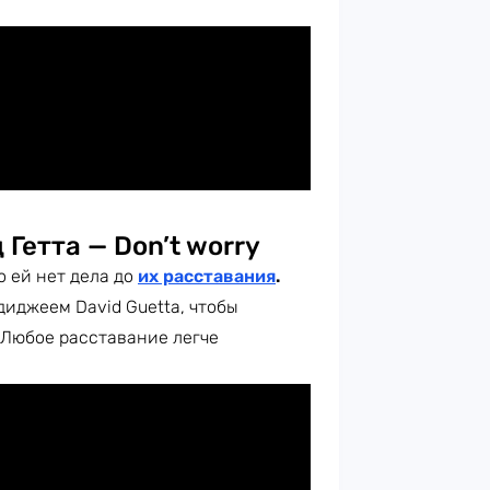
 Гетта — Don’t worry
о ей нет дела до
их расставания
.
диджеем David Guetta, чтобы
 Любое расставание легче