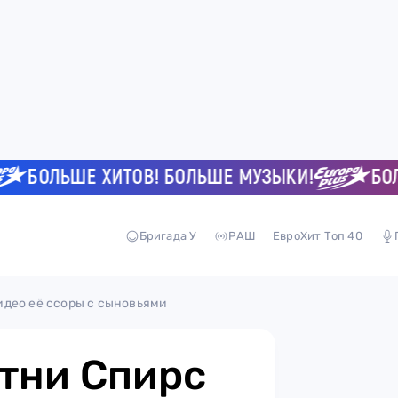
ОЛЬШЕ ХИТОВ! БОЛЬШЕ МУЗЫКИ!
БОЛЬШЕ
Бригада У
РАШ
ЕвроХит Топ 40
део её ссоры с сыновьями
тни Спирс