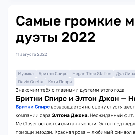
Самые громкие 
дуэты 2022
11 августа 2022
Музыка
Бритни Спирс
Megan Thee Stallion
Дуа Лип
David Guetta
Кэти Перри
Знакомим тебя с главными дуэтами этого года.
Бритни Спирс и Элтон Джон — Ho
Бритни Спирс
возвращается на сцену спустя шесть
компании сэра
Элтона Джона.
Неожиданный фит, 
Me Closer остаются считанные дни. Элтон подтверд
помощи эмодзи. Красная роза — любимый символ в 