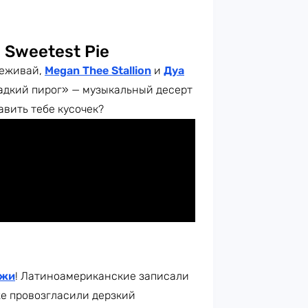
 Sweetest Pie
реживай,
Megan Thee Stallion
и
Дуа
адкий пирог» — музыкальный десерт
авить тебе кусочек?
Джи
!
Латиноамериканские записали
же провозгласили дерзкий