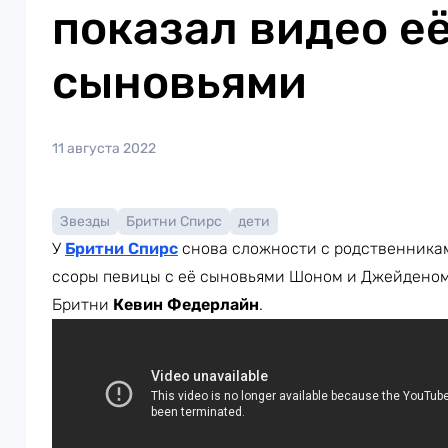
показал видео её
сыновьями
11 августа 2022
Звезды
Бритни Спирс
дети
У
Бритни Спирс
снова сложности с родственникам
ссоры певицы с её сыновьями Шоном и Джейденом
Бритни
Кевин Федерлайн
.