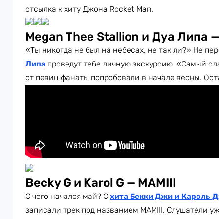
отсылка к хиту Джона Rocket Man.
Megan Thee Stallion и Дуа Липа —
«Ты никогда не был на небесах, не так ли?» Не пе
Липа
проведут тебе личную экскурсию. «Самый сл
от певиц фанаты попробовали в начале весны. Ост
Becky G и Karol G — MAMIII
С чего начался май? С
хита Бекки Джи и Кароль 
записали трек под названием MAMIII. Слушатели у