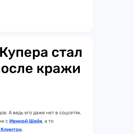
Купера стал
после кражи
в. А ведь его даже нет в соцсетях.
не с
Ириной Шейк
, а то
 Клинтон
.