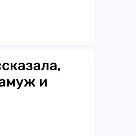
ссказала,
замуж и