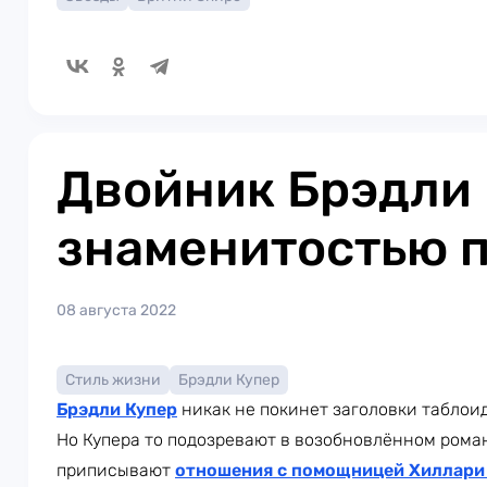
Двойник Брэдли 
знаменитостью 
08 августа 2022
Стиль жизни
Брэдли Купер
Брэдли Купер
никак не покинет заголовки таблоидо
Но Купера то подозревают в возобновлённом рома
приписывают
отношения с помощницей Хиллари