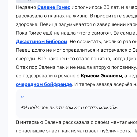
Недавно
Селене Гомес
исполнилось 30 лет, и в че
рассказала о планах на жизнь. В приоритете звез
здоровье. Певица задумывается о завершении кар
Пока Гомес ещё не нашла «того самого». Её самые
Джастином Бибером
. Не сосчитать, сколько раз 
Певец долго не мог определиться и встречался с 
очереди. Всё наконец-то стало понятно, когда Джа
С тех пор Селена так и не нашла вторую половинку
её подозревали в романе с
Крисом Эвансом
, а н
очередном бойфренде
. И теперь звезда всерьёз 
«Я надеюсь выйти замуж и стать мамой».
В интервью Селена рассказала о своём ментальном
понаслышке знает, как изматывает публичность. П