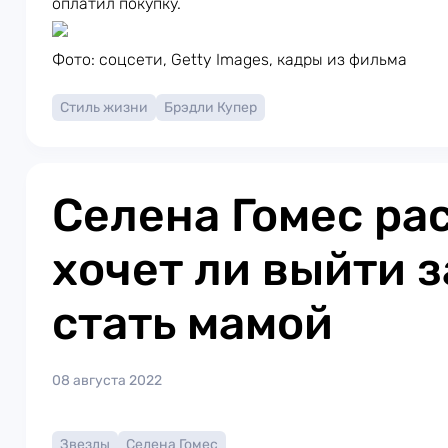
оплатил покупку.
Фото: соцсети, Getty Images, кадры из фильма
Стиль жизни
Брэдли Купер
Селена Гомес ра
хочет ли выйти 
стать мамой
08 августа 2022
Звезды
Селена Гомес