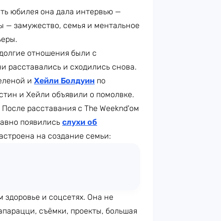
сть юбилея она дала интервью —
ды — замужество, семья и ментальное
ьеры.
 долгие отношения были с
они расставались и сходились снова.
Селеной и
Хейли Болдуин
по
стин и Хейли объявили о помолвке.
. После расставания с The Weeknd'ом
едавно появились
слухи об
настроена на создание семьи:
 здоровье и соцсетях. Она не
апарацци, съёмки, проекты, большая