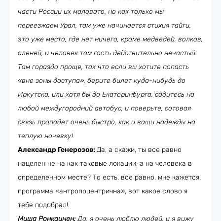
части России их маловато, но как только мы
переезжаем Урал, там уже начинается стихия тайги,
это уже место, где нет ничего, кроме медведей, волков,
оленей, и человек там гость действительно нечастый.
Там гораздо проще, так что если вы хотите попасть
«вне зоны доступа», берите билет куда-нибудь до
Иркутска, или хотя бы до Екатеринбурга, садитесь на
любой междугородний автобус, и поверьте, сотовая
связь пропадет очень быстро, как и ваши надежды на
теплую ночевку!
Александр Генерозов:
Да, а скажи, ты все равно
нацелен не на как таковые локации, а на человека в
определенном месте? То есть, все равно, мне кажется,
программа «антропоцентрична», вот какое слово я
тебе подобрал!
Миша Ронкаинен:
Да, я очень люблю людей, и я вижу