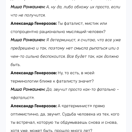
Миша Ронкаинен:
А, ну да, либо обхожу их просто, если
что не получится.
Александр Генерозов:
Ты фаталист, мистик или
стопроцентно рационально мыслящий человек?
Миша Ронкаинен:
Я детерминист, я считаю, что все уже
предрешено и так, поэтому нет смысла рыпаться или о
чем-то сильно беспокоится. Все будет так, как должно
быть.
Александр Генерозов:
Ну, то есть, в моей
терминологии ближе к фаталисту значит?
Миша Ронкаинен:
Да, звучит просто как-то фатально –
«фаталист».
Александр Генерозов:
А «детерминист» прямо
оптимистично, да, звучит. Судьба человека из тех, кого
ты встречал, которую ты обдумываешь снова и снова,
хотя уже, может быть, прошло много лет?