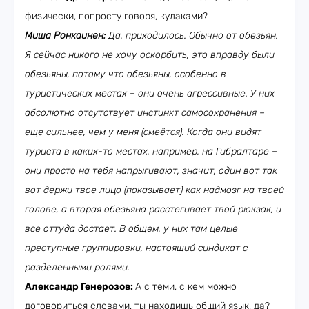
физически, попросту говоря, кулаками?
Миша Ронкаинен:
Да, приходилось. Обычно от обезьян.
Я сейчас никого не хочу оскорбить, это вправду были
обезьяны, потому что обезьяны, особенно в
туристических местах – они очень агрессивные. У них
абсолютно отсутствует инстинкт самосохранения –
еще сильнее, чем у меня (смеётся). Когда они видят
туриста в каких-то местах, например, на Гибралтаре –
они просто на тебя напрыгивают, значит, один вот так
вот держи твое лицо (показывает) как надмозг на твоей
голове, а вторая обезьяна расстегивает твой рюкзак, и
все оттуда достает. В общем, у них там целые
преступные группировки, настоящий синдикат с
разделенными ролями.
Александр Генерозов:
А с теми, с кем можно
договориться словами, ты находишь общий язык, да?