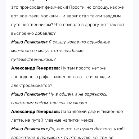
это происходит физически! Прости, но спрошу, как же
вот все-таки, москвич – и вдруг стал таким заядлым
путешественником? Что позвало в дорогу, вот так вот
выспренно добавлю?
Миша Ронкаинен:
Я слышу какое-то осуждение,
москвичи не могут стать заядлыми
путешественниками?
Александр Генерозов:
Ну там просто нет же
лавандового рафа, тыквенного латте и зарядки
электросамокатов?
Миша Ронкаинен:
Ну в общем, я не заряжаюсь
салатовым рафом, или как ты сказал.
Александр Генерозов:
Лавандовый раф и тыквенное
латте, не путай главные напитки мемов!
Миша Ронкаинен:
Да, мне это не нужно для того, чтобы
заряжаться, я понимаю, что это шутка, но, тем не