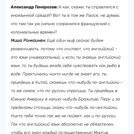
Александр Генерозов:
А как, скажи, ты справлялся с
иноязычной средой? Вот ты в том же Лаосе, не думаю,
что там так уж сильно сохранился французский с
колониальных времен?
Миша Ронкаинен:
Ещё один миф сейчас будем
развенчивать, потому что считают, что английский –
это язык универсальный, и если ты знаешь английский
язык, то ты будешь везде себя чувствовать как рыба в
воде. Практически никто нигде не знает его, ты
приедешь в Китай, скажешь что-нибудь по-английски –
то же самое, что по-русски спросишь. Ты приедешь в
Южную Америку в какую-нибудь Бразилию, Перу и за
пределами столицы, скажи что-нибудь по-английски.
Никто тебя точно так же не поймет, как и по-русски.
Так что английский язык абсолютно не обязателен,
чтобы его знал каждый путешественник! Многие