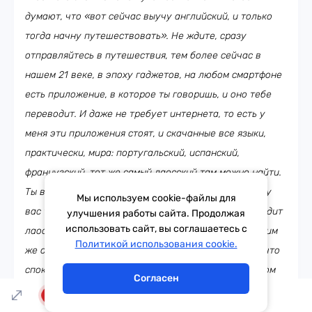
думают, что «вот сейчас выучу английский, и только
тогда начну путешествовать». Не ждите, сразу
отправляйтесь в путешествия, тем более сейчас в
нашем 21 веке, в эпоху гаджетов, на любом смартфоне
есть приложение, в которое ты говоришь, и оно тебе
переводит. И даже не требует интернета, то есть у
меня эти приложения стоят, и скачанные все языки,
практически, мира: португальский, испанский,
французский, тот же самый лаосский там можно найти.
Ты в него закидываешь на русском языке, «так, где у
Мы используем cookie-файлы для
вас тут можно хорошо поесть». Он сразу же переводит
улучшения работы сайта. Продолжая
использовать сайт, вы соглашаетесь с
лаосцу на лаосском и что-то отвечает. И точно таким
Тема дня
Гороскоп
Политикой использования cookie.
же образом ты слышишь ответ его на русском. Так что
спокойно можно путешествовать. Это я всё, на самом
Согласен
деле, оправдываюсь, потому что мой английский
LIVE
отвратителен (смеётся). Единственная причина, почему