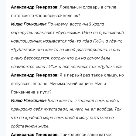
Александр Генерозов:
Локальный словарь в стиле
питерского «поребрика» ведешь?
Миша Ронкаинен:
По-моему, восточней Урала
маршрутки называют «бусиками». Одно из приложений
навигационных называется где-то «два ГИС», а где-то
«Дубльгис», они как-то со мной разговаривали, и они
очень беспокоятся, потому что он на самом деле
называется «два ГИС», а все называют их «Дубльгис»!
Александр Генерозов:
Я в первый раз такое слышу, но
допускаю, вполне. Минимальный рацион Миши
Ронкаинена в пути?
Миша Ронкаинен:
Было как-то, я голодал семь дней и
прекрасно себя чувствовал, ничего не ел вообще! Так
что по крайней мере семь дней я могу питаться на
собственном жире.
Александр Генерозов:
Приходилось защищаться