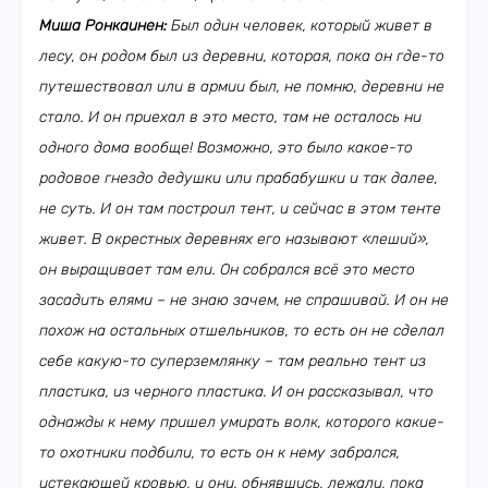
Миша Ронкаинен:
Был один человек, который живет в
лесу, он родом был из деревни, которая, пока он где-то
путешествовал или в армии был, не помню, деревни не
стало. И он приехал в это место, там не осталось ни
одного дома вообще! Возможно, это было какое-то
родовое гнездо дедушки или прабабушки и так далее,
не суть. И он там построил тент, и сейчас в этом тенте
живет. В окрестных деревнях его называют «леший»,
он выращивает там ели. Он собрался всё это место
засадить елями – не знаю зачем, не спрашивай. И он не
похож на остальных отшельников, то есть он не сделал
себе какую-то суперземлянку – там реально тент из
пластика, из черного пластика. И он рассказывал, что
однажды к нему пришел умирать волк, которого какие-
то охотники подбили, то есть он к нему забрался,
истекающей кровью, и они, обнявшись, лежали, пока