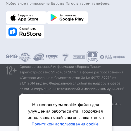
Мобильное приложение Европы Плюс в твоем телефоне.
Средство массовой информации «Европа Плюс»
зарегистрировано 21 ноября 2014 г. в форме распространения
«Сетевое издание». Свидетельство Эл № ФС77-59972 от
21.11.2014 выдано Федеральной службой по надзору в сфере
связи, информационных технологий и массовых коммуникаций
(Роскомнадзор).
*Mediascope, Radio Index – РОССИЯ 100К+, ИЮЛЬ - ДЕКАБРЬ
Мы используем cookie-файлы для
2025 г., AQH Share, население 12+
улучшения работы сайта. Продолжая
использовать сайт, вы соглашаетесь с
Тема дня
Гороскоп
Политикой использования cookie.