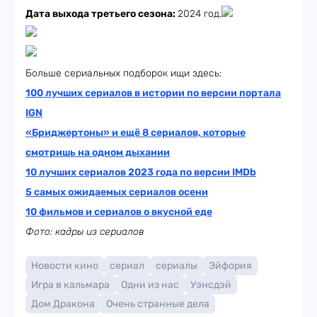
Дата выхода третьего сезона:
2024 год.
Больше сериальных подборок ищи здесь:
100 лучших сериалов в истории по версии портала
IGN
«Бриджертоны» и ещё 8 сериалов, которые
смотришь на одном дыхании
10 лучших сериалов 2023 года по версии IMDb
5 cамых ожидаемых сериалов осени
10 фильмов и сериалов о вкусной еде
Фото: кадры из сериалов
Новости кино
сериал
сериалы
Эйфория
Игра в кальмара
Одни из нас
Уэнсдэй
Дом Дракона
Очень странные дела