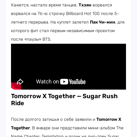
Кажется, настало время танцев.
Тхэян
ворвался
ворвался на 76-ю строчку Billboard Hot 100 после 5-
летнего перерыва. На куплет залетел
Пак Чи-мин
, для
которого фит стал первым независимым проектом
после «паузы» BTS.
Tomorrow X Together —
Sugar Rush
Ride
После долгого затишья о себе заявили и
Tomorrow X
Together
. В январе они представили мини-альбом The
Name Chapter: Temptation и ролик на лид-трек Sugar