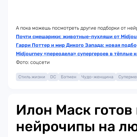
А пока можешь посмотреть другие подборки от ней
Почти смешарики: животные-пухляши от Midjou
Гарри Поттер и мир Дикого Запада: новая подбо
Midjourney «переодела» супергероев в тёплые
Фото: соцсети
Стиль жизни
DC
Бэтмен
Чудо-женщина
Суперме
Илон Маск готов
нейрочипы на л