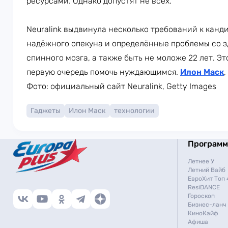
ресурсами. Однако допустят не всех.
Neuralink выдвинула несколько требований к канд
надёжного опекуна и определённые проблемы со з
спинного мозга, а также быть не моложе 22 лет. Эт
первую очередь помочь нуждающимся.
Илон Маск
,
Фото: официальный сайт Neuralink, Getty Images
Гаджеты
Илон Маск
технологии
Програм
Летнее У
Летний Вайб
ЕвроХит Топ 
ResiDANCE
Гороскоп
Бизнес-ланч
КиноКайф
Афиша