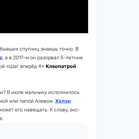
 бывших спутниц знаешь точно. В
с
, а в 2017-м он разорвал 5-летние
дой «Шаг вперёд 4»
Клеопатрой
зи? В июле мальчику исполнилось
мамой или папой Алевом.
Холзи
ожет его навещать. К слову, экс-
в.