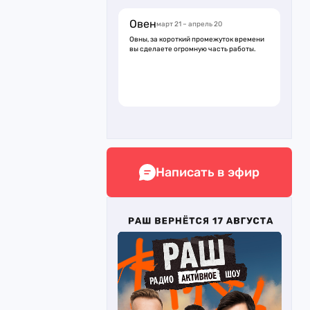
Овен
март 21 – апрель 20
Овны, за короткий промежуток времени
вы сделаете огромную часть работы.
Написать в эфир