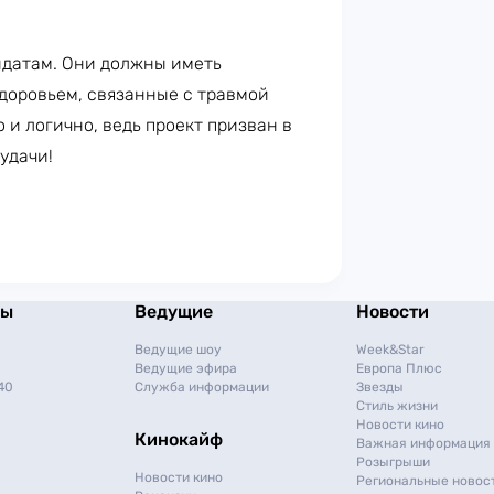
идатам. Они должны иметь
доровьем, связанные с травмой
о и логично, ведь проект призван в
 удачи!
мы
Ведущие
Новости
Ведущие шоу
Week&Star
Ведущие эфира
Европа Плюс
40
Служба информации
Звезды
Стиль жизни
Новости кино
Кинокайф
Важная информация
Розыгрыши
Новости кино
Региональные новос