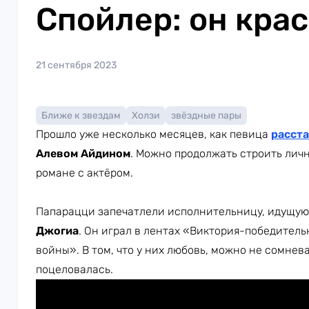
Спойлер: он крас
21 сентября 2023
Ближе к звездам
Холзи
звёздные пары
Прошло уже несколько месяцев, как певица
расст
Алевом Айдином
. Можно продолжать строить лич
романе с актёром.
Папарацци запечатлели исполнительницу, идущую 
Джогиа
. Он играл в лентах «Виктория-победител
войны». В том, что у них любовь, можно не сомнева
поцеловалась.