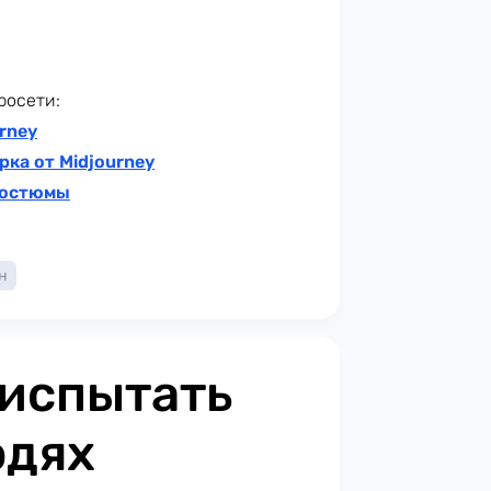
росети:
rney
рка от Midjourney
 костюмы
н
 испытать
юдях