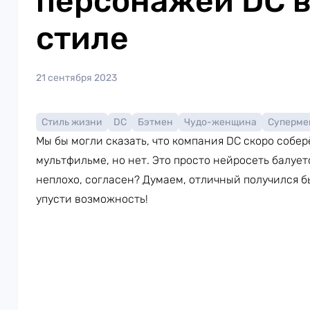
персонажей DC в
стиле
21 сентября 2023
Стиль жизни
DC
Бэтмен
Чудо-женщина
Суперме
Мы бы могли сказать, что компания DC скоро собер
мультфильме, но нет. Это просто нейросеть балует
неплохо, согласен? Думаем, отличный получился бы
упусти возможность!