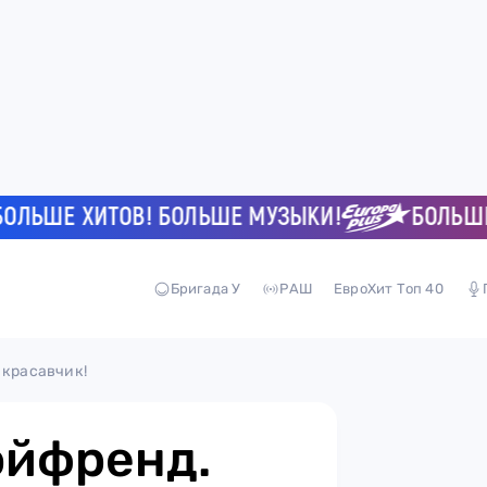
ШЕ ХИТОВ! БОЛЬШЕ МУЗЫКИ!
БОЛЬШЕ ХИ
Бригада У
РАШ
ЕвроХит Топ 40
 красавчик!
ойфренд.