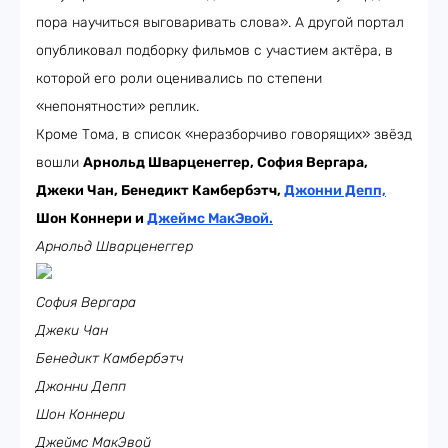
пора научиться выговаривать слова». А другой портал
опубликовал подборку фильмов с участием актёра, в
которой его роли оценивались по степени
«непонятности» реплик.
Кроме Тома, в список «неразборчиво говорящих» звёзд
вошли
Арнольд Шварценеггер, София Вергара,
Джеки Чан, Бенедикт Камбербэтч,
Джонни Депп,
Шон Коннери и
Джеймс МакЭвой.
Арнольд Шварценеггер
София Вергара
Джеки Чан
Бенедикт Камбербэтч
Джонни Депп
Шон Коннери
Джеймс МакЭвой