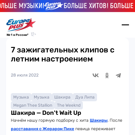
ЬШЕ МУЗЫКИ!
БОЛЬШЕ ХИТОВ! БОЛЬШЕ М
№ 1 в России*
7 зажигательных клипов с
летним настроением
28 июля 2022
Музыка
Музыка
Шакира
Дуа Липа
Megan Thee Stallion
The Weeknd
Шакира — Don't Wait Up
Начнём нашу горячую подборку с хита
Шакиры
. После
расставания с Жераром Пике
певица переживает