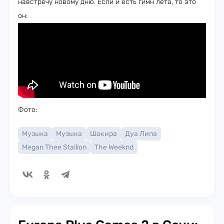
навстречу новому дню. Если и есть гимн лета, то это
он:
Фото:
Музыка
Музыка
Шакира
Дуа Липа
Megan Thee Stallion
The Weeknd