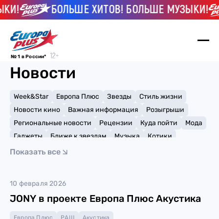
КИ!
БОЛЬШЕ ХИТОВ! БОЛЬШЕ МУЗЫКИ!
№ 1 в России*
Новости
Week&Star
Европа Плюс
Звезды
Стиль жизни
Новости кино
Важная информация
Розыгрыши
Региональные новости
Рецензии
Куда пойти
Мода
Гаджеты
Ближе к звездам
Музыка
Котики
Мемы и тренды
Факты и списки
Премии
Показать все
Путешествия
Рейтинги
Игры
Акустика
10 февраля 2026
JONY в проекте Европа Плюс Акустика
Европа Плюс
РАШ
Акустика