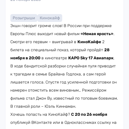
Розыгрыши
Кинокайф
Экшн говорит громче слов! В России при поддержке
Европы Плюс выходит новый фильм
«Немая ярость»
.
Смотри его первым – выигрывай в
КиноКайфе
2
билета на специальный показ, который пройдёт
28
ноября в 20:00
в кинотеатре
КАРО Sky 17 Авиапарк
.
В ходе бандитской разборки случайная пуля приводит
к трагедии в семье Брайана Годлока, а сам герой
лишается голоса. Спустя год усиленной подготовки он
намерен отомстить всем виновным… Режиссёром
фильма стал Джон Ву, известный по топовым боевикам.
В главной роли – Юэль Киннаман.
Хочешь попасть на КиноКайф?
С 20 по 26 ноября
опубликуй ВКонтакте или в Одноклассниках ссылку на