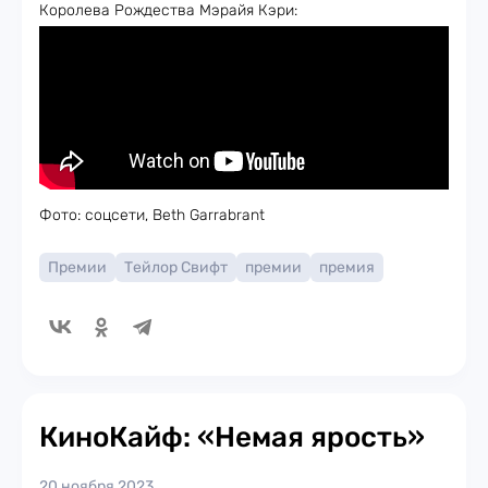
Королева Рождества Мэрайя Кэри:
Фото: соцсети, Beth Garrabrant
Премии
Тейлор Свифт
премии
премия
КиноКайф: «Немая ярость»
20 ноября 2023