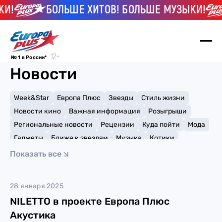
И!
БОЛЬШЕ ХИТОВ! БОЛЬШЕ МУЗЫКИ!
№ 1 в России*
Новости
Week&Star
Европа Плюс
Звезды
Стиль жизни
Новости кино
Важная информация
Розыгрыши
Региональные новости
Рецензии
Куда пойти
Мода
Гаджеты
Ближе к звездам
Музыка
Котики
Мемы и тренды
Факты и списки
Премии
Показать все
Путешествия
Рейтинги
Игры
NILETTO
28 января 2025
NILETTO в проекте Европа Плюс
Акустика