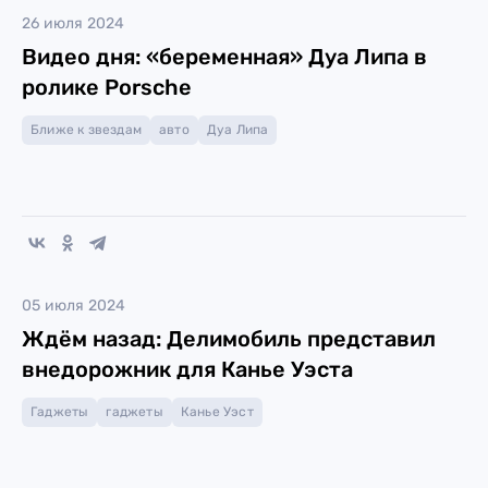
26 июля 2024
Видео дня: «беременная» Дуа Липа в
ролике Porsche
Ближе к звездам
авто
Дуа Липа
05 июля 2024
Ждём назад: Делимобиль представил
внедорожник для Канье Уэста
Гаджеты
гаджеты
Канье Уэст