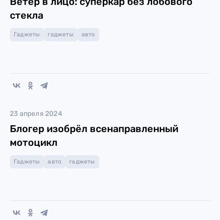
Ветер в лицо: суперкар без лобового
стекла
Гаджеты
гаджеты
авто
23 апреля 2024
Блогер изобрëл всенаправленный
мотоцикл
Гаджеты
авто
гаджеты