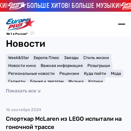
И!
БОЛЬШЕ ХИТОВ! БОЛЬШЕ МУЗЫКИ!
№ 1 в России*
Новости
Week&Star
Европа Плюс
Звезды
Стиль жизни
Новости кино
Важная информация
Розыгрыши
Региональные новости
Рецензии
Куда пойти
Мода
Гаджеты
Ближе к звездам
Музыка
Котики
Мемы и тренды
Факты и списки
Премии
Показать все
Путешествия
Рейтинги
Игры
авто
16 сентября 2024
Спорткар McLaren из LEGO испытали на
гоночной трассе