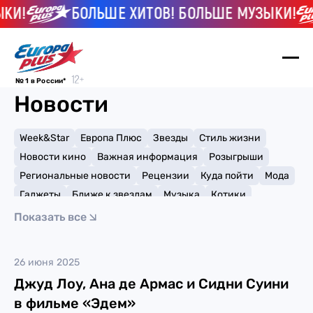
КИ!
БОЛЬШЕ ХИТОВ! БОЛЬШЕ МУЗЫКИ!
№ 1 в России*
Новости
Week&Star
Европа Плюс
Звезды
Стиль жизни
Новости кино
Важная информация
Розыгрыши
Региональные новости
Рецензии
Куда пойти
Мода
Гаджеты
Ближе к звездам
Музыка
Котики
Мемы и тренды
Факты и списки
Премии
Показать все
Путешествия
Рейтинги
Игры
Европа Плюс
26 июня 2025
Джуд Лоу, Ана де Армас и Сидни Суини
в фильме «Эдем»