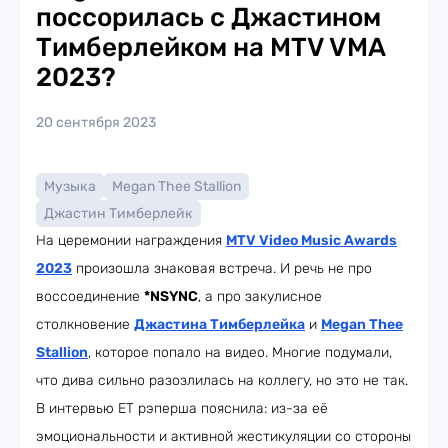
поссорилась с Джастином
Тимберлейком на MTV VMA
2023?
20 сентября 2023
Музыка
Megan Thee Stallion
Джастин Тимберлейк
На церемонии награждения
MTV Video Music Awards
2023
произошла знаковая встреча. И речь не про
воссоединение
*NSYNC
, а про закулисное
столкновение
Джастина Тимберлейка
и
Megan Thee
Stallion
, которое попало на видео. Многие подумали,
что дива сильно разозлилась на коллегу, но это не так.
В интервью ET рэперша пояснила: из-за её
эмоциональности и активной жестикуляции со стороны