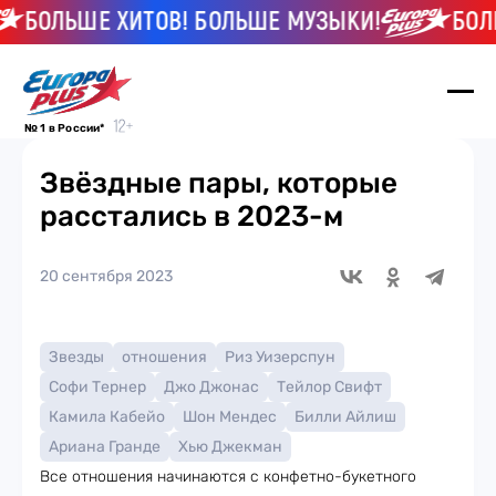
ОЛЬШЕ ХИТОВ! БОЛЬШЕ МУЗЫКИ!
БОЛЬШЕ
№ 1 в России*
Звёздные пары, которые
расстались в 2023-м
20 сентября 2023
Звезды
отношения
Риз Уизерспун
Софи Тернер
Джо Джонас
Тейлор Свифт
Камила Кабейо
Шон Мендес
Билли Айлиш
Ариана Гранде
Хью Джекман
Все отношения начинаются с конфетно-букетного