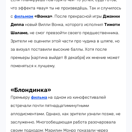
что эффекта «вау» ты не произведёшь. Так и случилось
с
фильмом
«Вонка»
. После прекрасной игры
Джонни
Деппа
новый Вилли Вонка, которого исполнил
Тимоти
Шаламе,
не смог превзойти своего предшественника.
Зрители не оценили этой части про чудика в шляпе, но
за визуал поставили высокие баллы. Хотя после
премьеры (картина выйдет 8 декабря) их мнение может
поменяться к лучшему.
«Блондинка»
Премьеру
фильма
на одном из кинофестивалей
встречали почти пятнадцатиминутными
аплодисментами. Однако, как зрители узнали позже, не
заслуженно. Многообещающая работа разочаровала
своим подходом: Мэрилин Монро показали через