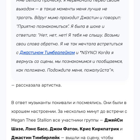
Мне делали причёску, я нервничала перед своим
выходом — в такие моменты меня лучше не
трогать. Вдруг мимо проходит Джастин и говорит:
“Приятно познакомиться”. Я была в шоке и
ответила: “Нет, нет, нет! Я тебя не слышу. Возьми
свои слова обратно. Я не так мечтала встретиться
с
Джастином Тимберлейком
и *NSYNC! Когда я
вернусь со сцены, мы познакомимся и пообщаемся,
как положено. Подождите меня, пожалуйста”»,
— рассказала артистка.
В ответ музыканты покивали и посмеялись. Они были в
хорошем настроении. За несколько минут до встречи с
Megan Thee Stallion все участники группы —
ДжейСи
Шазе, Лэнс Басс, Джои Фатон, Крис Киркпатрик
и
Джастин Тимберлейк
— вышли на сцену, чтобы