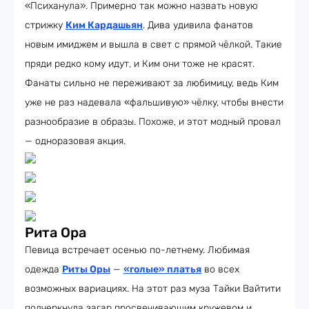
«Психанула». Примерно так можно назвать новую
стрижку
Ким Кардашьян
. Дива удивила фанатов
новым имиджем и вышла в свет с прямой чёлкой. Такие
пряди редко кому идут, и Ким они тоже не красят.
Фанаты сильно не переживают за любимицу, ведь Ким
уже не раз надевала «фальшивую» чёлку, чтобы внести
разнообразие в образы. Похоже, и этот модный провал
— одноразовая акция.
Рита Ора
Певица встречает осенью по-летнему. Любимая
одежда
Риты Оры
—
«голые» платья
во всех
возможных вариациях. На этот раз муза Тайки Вайтити
подчеркнула загар просвечивающим кружевом и