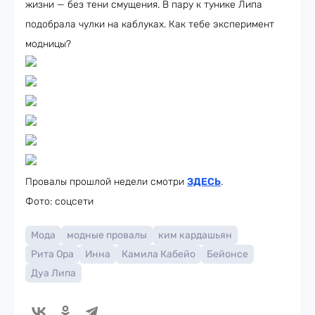
жизни — без тени смущения. В пару к тунике Липа
подобрала чулки на каблуках. Как тебе эксперимент
модницы?
Провалы прошлой недели смотри
ЗДЕСЬ
.
Фото: соцсети
Мода
модные провалы
ким кардашьян
Рита Ора
Инна
Камила Кабейо
Бейонсе
Дуа Липа