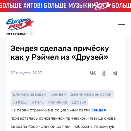
ЛЬШЕ ХИТОВ! БОЛЬШЕ МУЗЫКИ!
БОЛЬШЕ Х
№ 1 в России*
Зендея сделала причёску
как у Рэйчел из «Друзей»
23 августа 2023
Ближе к звездам
Зендея
дженнифер энистон
Звёзды
стиль
причёска
Друзья
На своей страничке в социальных сетях
Зендея
похвасталась обновлённой причёской. Певица снова
выбрала «боб» длиной до плеч, небрежно перекинув