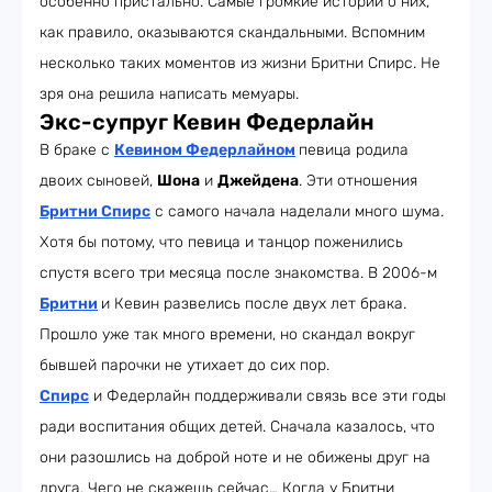
особенно пристально. Самые громкие истории о них,
как правило, оказываются скандальными. Вспомним
несколько таких моментов из жизни Бритни Спирс. Не
зря она решила написать мемуары.
Экс-супруг Кевин Федерлайн
В браке с
Кевином Федерлайном
певица родила
двоих сыновей,
Шона
и
Джейдена
. Эти отношения
Бритни Спирс
с самого начала наделали много шума.
Хотя бы потому, что певица и танцор поженились
спустя всего три месяца после знакомства. В 2006-м
Бритни
и Кевин развелись после двух лет брака.
Прошло уже так много времени, но скандал вокруг
бывшей парочки не утихает до сих пор.
Спирс
и Федерлайн поддерживали связь все эти годы
ради воспитания общих детей. Сначала казалось, что
они разошлись на доброй ноте и не обижены друг на
друга. Чего не скажешь сейчас… Когда у Бритни