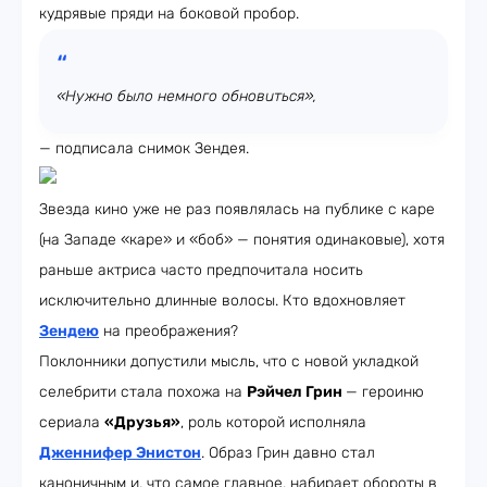
кудрявые пряди на боковой пробор.
«Нужно было немного обновиться»,
— подписала снимок Зендея.
Звезда кино уже не раз появлялась на публике с каре
(на Западе «каре» и «боб» — понятия одинаковые), хотя
раньше актриса часто предпочитала носить
исключительно длинные волосы. Кто вдохновляет
Зендею
на преображения?
Поклонники допустили мысль, что с новой укладкой
селебрити стала похожа на
Рэйчел Грин
— героиню
сериала
«Друзья»
, роль которой исполняла
Дженнифер Энистон
. Образ Грин давно стал
каноничным и, что самое главное, набирает обороты в