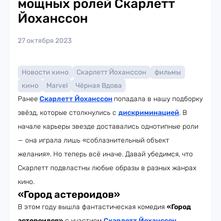
мощных ролей Скарлетт
Йоханссон
27 октября 2023
Новости кино
Скарлетт Йоханссон
фильмы
кино
Marvel
Чёрная Вдова
Ранее
Скарлетт Йоханссон
попадала в нашу подборку
звёзд, которые столкнулись с
дискриминацией
. В
начале карьеры звезде доставались однотипные роли
— она играла лишь «соблазнительный объект
желания». Но теперь всё иначе. Давай убедимся, что
Скарлетт подвластны любые образы в разных жанрах
кино.
«Город астероидов»
В этом году вышла фантастическая комедия
«Город
астероидов»
с участием
Скарлетт Йоханссон
.