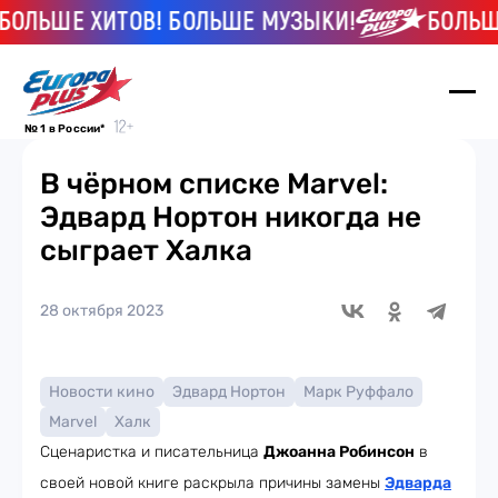
ЛЬШЕ ХИТОВ! БОЛЬШЕ МУЗЫКИ!
БОЛЬШЕ Х
№ 1 в России*
В чёрном списке Marvel:
Эдвард Нортон никогда не
сыграет Халка
28 октября 2023
Новости кино
Эдвард Нортон
Марк Руффало
Marvel
Халк
Сценаристка и писательница
Джоанна Робинсон
в
своей новой книге раскрыла причины замены
Эдварда