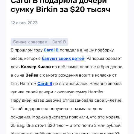
Cardi B подарила дочери
сумку Birkin за $20 тысяч
12 июля 2023
Ближе к звездам
Cardi B
В прошлом году
Cardi B
попадала в нашу подборку
звёзд, которые
балуют своих детей
. Рэперша одевает
дочь
Калчер Киари
во всё самое дорогое и брендовое,
а сына
Вейва
с самого рождения возит в коляске от
Dior. На этом
Cardi B
не остановилась. Недавно звезда
купила своей дочери люксовую сумку Hermès.
Пару дней назад девочка отпраздновала своё 5-летие.
Такой подарок она получила от мамы на день
рождения. Модные эксперты пояснили, что это модель
25 Bag. Она стоит $20 тыс. — а это почти 2 млн рублей!
Интересно, ребёнок осознаёт ценность таких вещей?