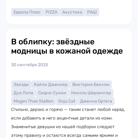
Европа Плюс
PIZZA
Акустика
РАШ
В облипку: звёздные
модницы в кожаной одежде
30 сентября 2025
Звезды
Кайли Дженнер
Виктория Бекхэм
Дуа Липа
Сидни Суини
Николь Шерзингер
Megan Thee Stallion
Doja Cat
Дженна Ортега
Стильно, дерзко и горячо — таким станет любой наряд,
если добавить в него акцентные детали из кожи.
Знаменитые девушки из нашей подборки следуют
этому правилу и остаются всегда самыми яркими и