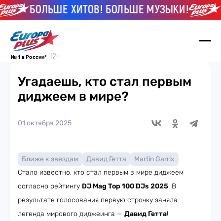
БОЛЬШЕ ХИТОВ! БОЛЬШЕ МУЗЫКИ!
Б
№ 1 в России*
Угадаешь, кто стал первым
диджеем в мире?
01 октября 2025
Ближе к звездам
Давид Гетта
Martin Garrix
Стало известно, кто стал первым в мире диджеем
согласно рейтингу
DJ Mag Top 100 DJs 2025
. В
результате голосования первую строчку заняла
легенда мирового диджеинга —
Давид Гетта
!