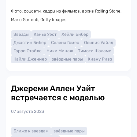
Фото: соцсети, кадры из фильмов, архив Rolling Stone,
Mario Sorrenti, Getty Images
Звезды
Канье Уэст
Хейли Бибер
Джастин Бибер
Селена Гомес
Оливия Уайлд
Гарри Стайлс
Ники Минаж
Тимоти Шаламе
Кайли Дженнер
звёздные пары
Киану Ривз
Джереми Аллен Уайт
встречается с моделью
07 августа 2023
Ближе к звездам
звёздные пары