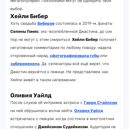
мегапопулярен. Поклонники могут не одобрить твой
выбор.
Хейли Бибер
Хоть свадьба
Биберов
состоялась в 2019-м, фанаты
Селены Гомес
, экс-возлюбленной Джастина, до сих
пор не могут с этим смириться.
Хейли Бибер
получает
негативные комментарии по любому поводу: надела
откровенный наряд,
сфотографировала губы
или
забеременела
. Да, селенаторы всё ещё верят, что
Джастин вернётся к певице. Не представляем, как
Хейли живёт в таком напряжении.
Оливия Уайлд
После слухов об интрижке актрисы с
Гарри Стайлсом
на неё обрушилась волна хейта.
Оливия Уайлд
встречалась с певцом, когда состояла в многолетних
отношениях с
Джейсоном Судейкисом
. Аудитория не