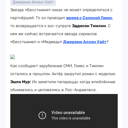
Джереми Аллен Уайт
Звезда «Бесстыжих» никак не может определиться с
партнёршей. То он проводит
время с Селеной Гомеc
,
то возвращается к экс-супруге
Эддисон Тимлин
. С
кем же сейчас встречается звезда сериалов
«Бесстыжие» и «Медведь»
Джереми Аллен Уайт
?
Как сообщают зарубежные СМИ, Гомес и Тимлин
остались в прошлом. Актёр закрутил роман с моделью
Эшли Мур
! Их заметили папарацци, когда влюблённые
обнимались и целовались в Лос-Анджелесе.