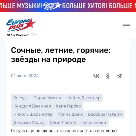
ШЕ МУЗЫКИ!
БОЛЬШЕ ХИТОВ! БОЛЬШЕ МУ
№ 1 в России*
Сочные, летние, горячие:
звёзды на природе
01 июня 2024
Звезды
Пэрис Хилтон
Кайли Дженнер
Кендалл Дженнер
Кайя Гербер
Николь Шерзингер
Ирина Шейк
Барбара Палвин
Джиджи Хадид
Деми Ловато
купальники
Отпуск ещё не скоро, а так хочется тепла и солнца?