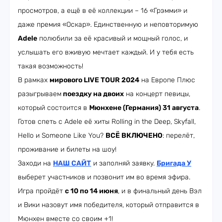
просмотров, а ещё в её коллекции – 16 «Грэмми» и
даже премия «Оскар». Единственную и неповторимую
Adele
полюбили за её красивый и мощный голос, и
услышать его вживую мечтает каждый. И у тебя есть
такая возможность!
В рамках
мирового LIVE TOUR 2024
на Европе Плюс
разыгрываем
поездку на двоих
на концерт певицы,
который состоится в
Мюнхене (Германия) 31 августа
.
Готов спеть с Adele её хиты Rolling in the Deep, Skyfall,
Hello и Someone Like You?
ВСЁ ВКЛЮЧЕНО
: перелёт,
проживание и билеты на шоу!
Заходи на
НАШ САЙТ
и заполняй заявку.
Бригада У
выберет участников и позвонит им во время эфира.
Игра пройдёт
с 10 по 14 июня
, и в финальный день Вэл
и Вики назовут имя победителя, который отправится в
Мюнхен вместе со своим +1!