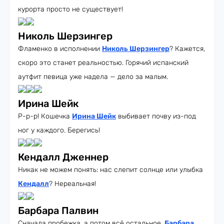
курорта просто не существует!
Николь Шерзингер
Фламенко в исполнении
Николь Шерзингер
? Кажется,
скоро это станет реальностью. Горячий испанский
аутфит певица уже надела — дело за малым.
Ирина Шейк
Р-р-р! Кошечка
Ирина Шейк
выбивает почву из-под
ног у каждого. Берегись!
Кендалл Дженнер
Никак не можем понять: нас слепит солнце или улыбка
Кендалл
? Нереальная!
Барбара Палвин
Сначала пробежка, а потом всё остальное.
Барбара