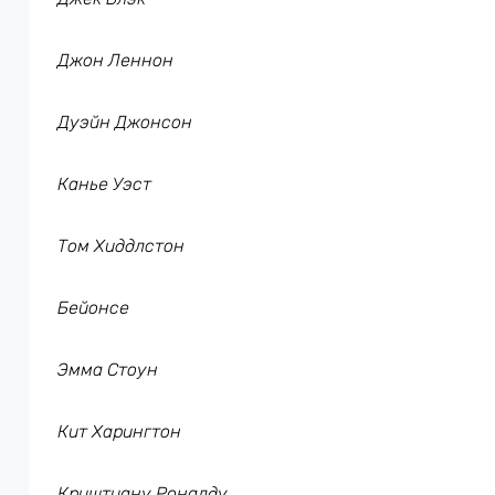
Джон Леннон
Дуэйн Джонсон
Канье Уэст
Том Хиддлстон
Бейонсе
Эмма Стоун
Кит Харингтон
Криштиану Роналду