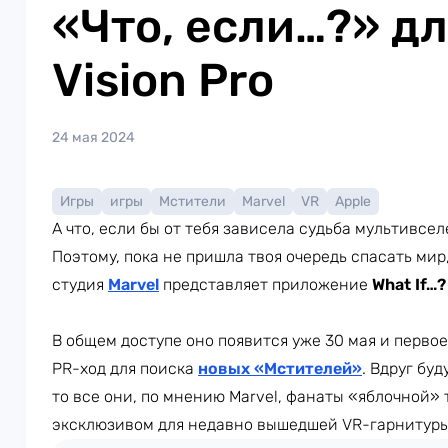
«Что, если…?» дл
Vision Pro
24 мая 2024
Игры
игры
Мстители
Marvel
VR
Apple
А что, если бы от тебя зависела судьба мультивсе
Поэтому, пока не пришла твоя очередь спасать мир
студия
Marvel
представляет приложение
What If…?
В общем доступе оно появится уже 30 мая и перво
PR-ход для поиска
новых «Мстителей»
. Вдруг бу
то все они, по мнению Marvel, фанаты «яблочной» 
эксклюзивом для недавно вышедшей VR-гарнитуры