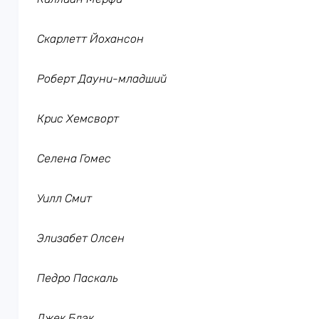
Скарлетт Йохансон
Роберт Дауни-младший
Крис Хемсворт
Селена Гомес
Уилл Смит
Элизабет Олсен
Педро Паскаль
Джек Блэк