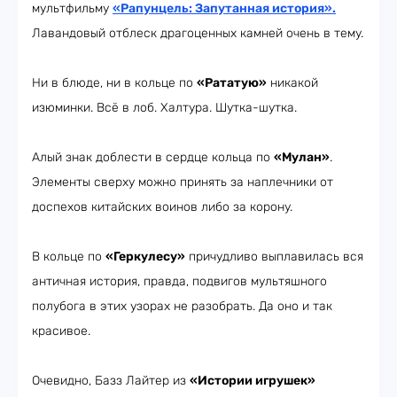
мультфильму
«Рапунцель: Запутанная история»
.
Лавандовый отблеск драгоценных камней очень в тему.
Ни в блюде, ни в кольце по
«Рататую»
никакой
изюминки. Всё в лоб. Халтура. Шутка-шутка.
Алый знак доблести в сердце кольца по
«Мулан»
.
Элементы сверху можно принять за наплечники от
доспехов китайских воинов либо за корону.
В кольце по
«Геркулесу»
причудливо выплавилась вся
античная история, правда, подвигов мультяшного
полубога в этих узорах не разобрать. Да оно и так
красивое.
Очевидно, Базз Лайтер из
«Истории игрушек»