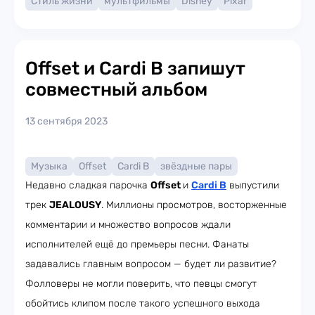
Стиль жизни
мультфильмы
Disney
Pixar
Offset и Cardi B запишут
совместный альбом
13 сентября 2023
Музыка
Offset
Cardi B
звёздные пары
Недавно сладкая парочка
Offset
и
Cardi B
выпустили
трек
JEALOUSY
. Миллионы просмотров, восторженные
комментарии и множество вопросов ждали
исполнителей ещё до премьеры песни. Фанаты
задавались главным вопросом — будет ли развитие?
Фолловеры не могли поверить, что певцы смогут
обойтись клипом после такого успешного выхода