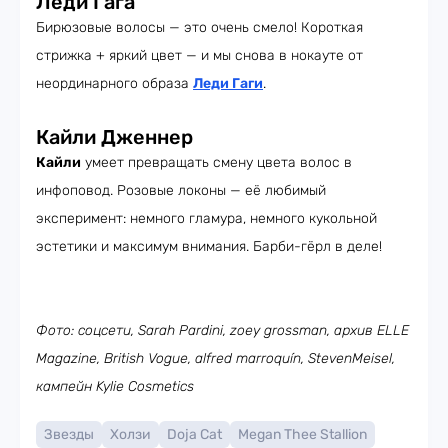
Леди Гага
Бирюзовые волосы — это очень смело! Короткая
стрижка + яркий цвет — и мы снова в нокауте от
неординарного образа
Леди Гаги
.
Кайли Дженнер
Кайли
умеет превращать смену цвета волос в
инфоповод. Розовые локоны — её любимый
эксперимент: немного гламура, немного кукольной
эстетики и максимум внимания. Барби-гёрл в деле!
Фото: соцсети, Sarah Pardini, zoey grossman, архив ELLE
Magazine, British Vogue, alfred marroquín, StevenMeisel,
кампейн Kylie Cosmetics
Звезды
Холзи
Doja Cat
Megan Thee Stallion