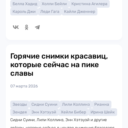
Белла Хадид
Холли Бейли
Кристина Агилера
Кароль Джи
Леди Гага
Кайли Дженнер
Горячие снимки красавиц,
которые сейчас на пике
славы
07 марта 2026
Звезды
Сидни Суини
Лили Коллинз
Рианна
Зендея
Энн Хэтэуэй
Хейли Бибер
Ирина Шейк
Сидни Суини, Лили Коллинз, Энн Хэтэуэй и другие
звёзды, которые сейчас в центре внимания благодаря