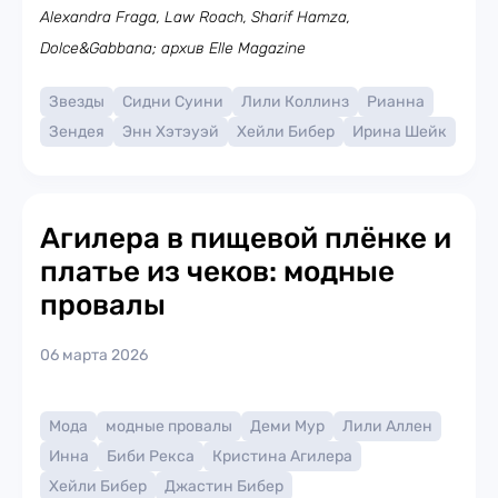
Alexandra Fraga, Law Roach, Sharif Hamza,
Dolce&Gabbana; архив Elle Magazine
Звезды
Сидни Суини
Лили Коллинз
Рианна
Зендея
Энн Хэтэуэй
Хейли Бибер
Ирина Шейк
Агилера в пищевой плёнке и
платье из чеков: модные
провалы
06 марта 2026
Мода
модные провалы
Деми Мур
Лили Аллен
Инна
Биби Рекса
Кристина Агилера
Хейли Бибер
Джастин Бибер