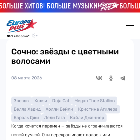
ЛЬШЕ ХИТОВ! БОЛЬШЕ МУЗЫКИ!
БОЛЬШЕ Х
№ 1 в России*
Сочно: звёзды с цветными
волосами
08 марта 2026
Звезды
Холзи
Doja Cat
Megan Thee Stallion
Белла Хадид
Холли Бейли
Кристина Агилера
Кароль Джи
Леди Гага
Кайли Дженнер
Когда хочется перемен — звёзды не ограничиваются
новой сумкой. Они перекрашивают волосы или