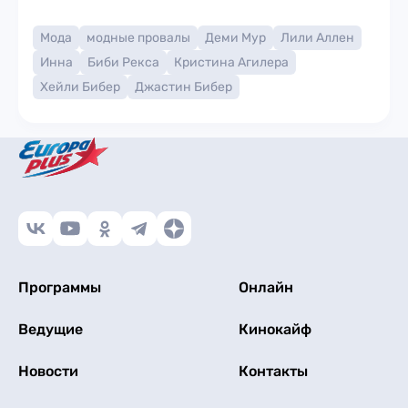
Мода
модные провалы
Деми Мур
Лили Аллен
Инна
Биби Рекса
Кристина Агилера
Хейли Бибер
Джастин Бибер
Программы
Онлайн
Ведущие
Кинокайф
Новости
Контакты