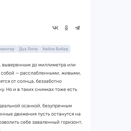
рзингер
Дуа Липа
Хейли Бибер
, выверенным до миллиметра или
ь собой — расслабленными, живыми,
ятся от солнца, беззаботно
у. Но и в таких снимках тоже есть
идеальной осанкой, безупречным
ченные движения пусть останутся на
озволить себе заваленный горизонт,
.