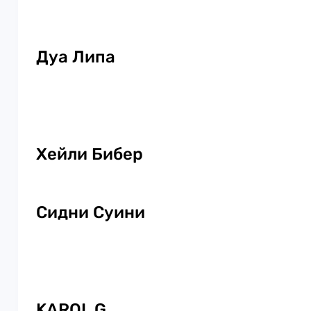
Дуа Липа
Хейли Бибер
Сидни Суини
KAROL G