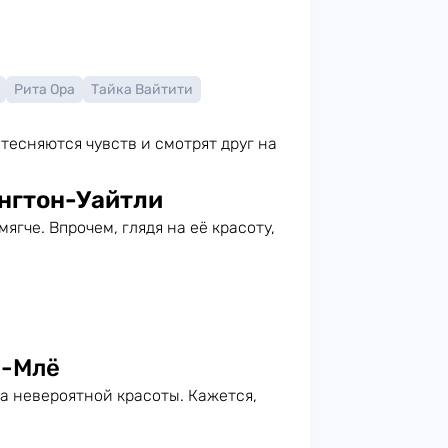
Рита Ора
Тайка Вайтити
тесняются чувств и смотрят друг на
нгтон-Уайтли
ягче. Впрочем, глядя на её красоту,
н-Млё
та невероятной красоты. Кажется,