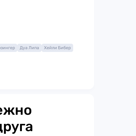
рзингер
Дуа Липа
Хейли Бибер
ежно
друга