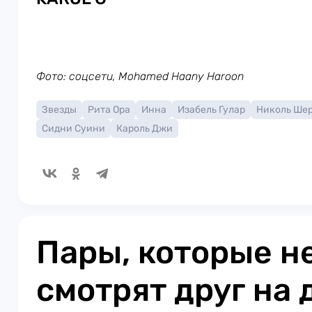
Фото: соцсети, Mohamed Haany Haroon
Звезды
Рита Ора
Инна
Изабель Гулар
Николь Ше
Сидни Суини
Кароль Джи
Пары, которые н
смотрят друг на 