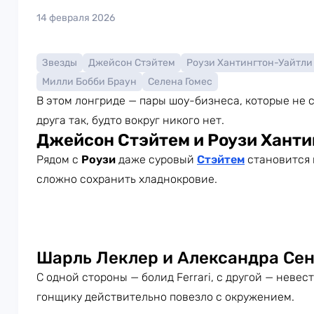
14 февраля 2026
Звезды
Джейсон Стэйтем
Роузи Хантингтон-Уайтли
Милли Бобби Браун
Селена Гомес
В этом лонгриде — пары шоу-бизнеса, которые не с
друга так, будто вокруг никого нет.
Джейсон Стэйтем и Роузи Ханти
Рядом с
Роузи
даже суровый
Стэйтем
становится м
сложно сохранить хладнокровие.
Шарль Леклер и Александра Се
С одной стороны — болид Ferrari, с другой — невес
гонщику действительно повезло с окружением.