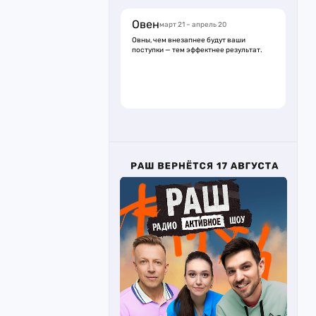
Овен
март 21 – апрель 20
Овны, чем внезапнее будут ваши
поступки — тем эффектнее результат.