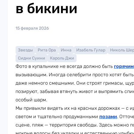
в бикини
15 февраля 2026
Звезды
Рита Ора
Инна
Изабель Гулар
Николь Ше
Сидни Суини
Кароль Джи
Фото в купальнике не всегда должно быть
горячим
вызывающим. Иногда селебрити просто хотят быт
даже немного смешными. Они строят гримасы, щур
позируют, забывая втянуть живот и выпрямить спин
особый шарм.
Мы привыкли видеть их на красных дорожках — с 
светом и тщательно продуманными
позами
. Отто
сцене, пляж — территория свободы. Здесь можно п
мокрые волосы без укладки и естественную улыбку