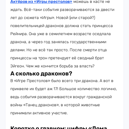
Актёров из «Игры престолов»
можешь в касте не
ждать. Всё-таки события разворачиваются за двести
лет до сюжета «Игры». Новой (или старой?)
повелительницей драконов должна стать принцесса
Рейнира. Она уже в семилетнем возрасте оседлала
дракона, а через год занялась государственными
делами. Но не всё так просто. После смерти отца
принцессы на трон претендует её сводный брат
Эйгеон. Чем же кончится борьба за власть?
А сколько драконов?
В «Игре Престолов» было всего три дракона. А вот в
приквеле их будет аж 17! Большое количество логично,
ведь события разворачиваются вокруг гражданской
войны «Танец драконов», в которой животные
принимали активное участие.
Коротко о главном: цифры «Дома