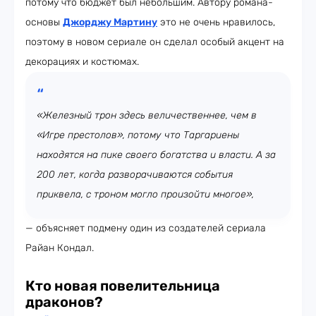
потому что бюджет был небольшим. Автору романа-
основы
Джорджу Мартину
это не очень нравилось,
поэтому в новом сериале он сделал особый акцент на
декорациях и костюмах.
«Железный трон здесь величественнее, чем в
«Игре престолов», потому что Таргариены
находятся на пике своего богатства и власти. А за
200 лет, когда разворачиваются события
приквела, с троном могло произойти многое»,
— объясняет подмену один из создателей сериала
Райан Кондал.
Кто новая повелительница
драконов?