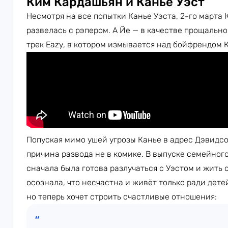
Ким Кардашьян и Канье Уэст
Несмотря на все попытки Канье Уэста, 2-го март
развелась с рэпером. А Йе — в качестве прощальн
трек Eazy, в котором измывается над бойфрендом 
Попуская мимо ушей угрозы Канье в адрес Дэвидсо
причина развода не в комике. В выпуске семейног
сначала была готова разлучаться с Уэстом и жить 
осознала, что несчастна и живёт только ради дете
но теперь хочет строить счастливые отношения: