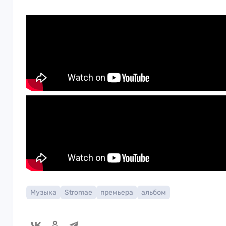
Музыка
Stromae
премьера
альбом