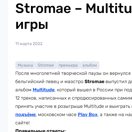
Stromae – Multitu
игры
11 марта 2022
Музыка
Stromae
премьера
альбом
После многолетней творческой паузы он вернулся
бельгийский певец и маэстро
Stromae
выпустил д
альбом
Multitude
, который вышел в России при по
12 треков, написанных и спродюсированных самим м
принять участие в розыгрыше Multitude и выиграть 
подъёме
, московском часе
Play Box
, а также на н
сайте!
Правильные ответы: