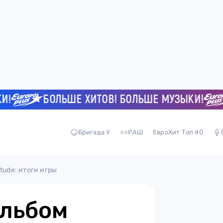
БОЛЬШЕ ХИТОВ! БОЛЬШЕ МУЗЫКИ!
Б
Бригада У
РАШ
ЕвроХит Топ 40
tude: итоги игры
альбом