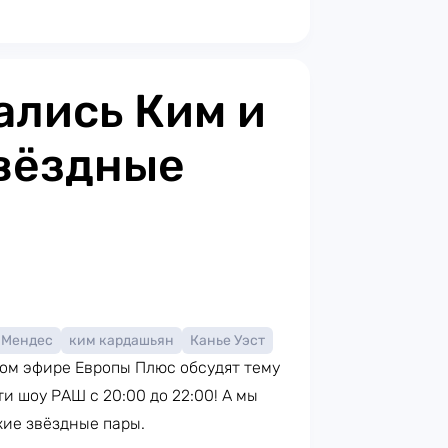
ались Ким и
звёздные
 Мендес
ким кардашьян
Канье Уэст
мом эфире Европы Плюс обсудят тему
и шоу РАШ с 20:00 до 22:00! А мы
кие звёздные пары.