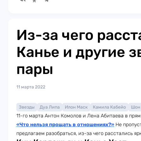
Из-за чего расст
Канье и другие 
пары
11 марта 2022
Звезды
Дуа Липа
Илон Маск
Камила Кабейо
Шон
11-го марта Антон Комолов и Лена Абитаева в пря
«Что нельзя прощать в отношениях?»
Не пропуст
предлагаем разобраться, из-за чего расстались яр