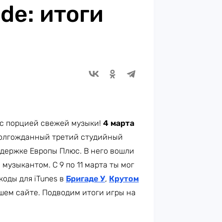
de: итоги
 с порцией свежей музыки!
4 марта
олгожданный третий студийный
ддержке Европы Плюс. В него вошли
узыкантом. С 9 по 11 марта ты мог
коды для iTunes в
Бригаде У
,
Крутом
ашем сайте. Подводим итоги игры на