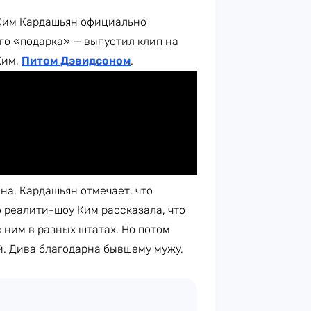
а Ким Кардашьян официально
ого «подарка» — выпустил клип на
Ким,
Питом Дэвидсоном
.
на, Кардашьян отмечает, что
о реалити-шоу Ким рассказала, что
с ним в разных штатах. Но потом
й. Дива благодарна бывшему мужу,