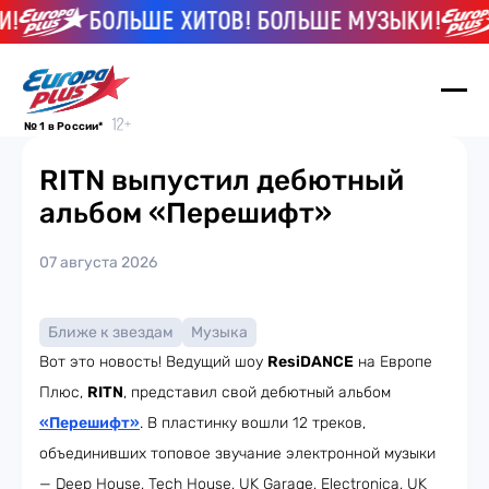
!
БОЛЬШЕ ХИТОВ! БОЛЬШЕ МУЗЫКИ!
№ 1 в России*
RITN выпустил дебютный
альбом «Перешифт»
07 августа 2026
Ближе к звездам
Музыка
Вот это новость! Ведущий шоу
ResiDANCE
на Европе
Плюс,
RITN
, представил свой дебютный альбом
«Перешифт»
. В пластинку вошли 12 треков,
объединивших топовое звучание электронной музыки
— Deep House, Tech House, UK Garage, Electronica, UK