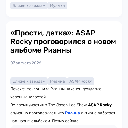
Ближе к звездам
Музыка
«Прости, детка»: A$AP
Rocky проговорился о новом
альбоме Рианны
07 августа 2026
Ближе к звездам
Рианна
A$AP Rocky
Похоже, поклонники Рианны наконец дождались
хороших новостей!
Во время участия в The Jason Lee Show
A$AP Rocky
случайно проговорился, что
Рианна
активно работает
над новым альбомом. Прямо сейчас!