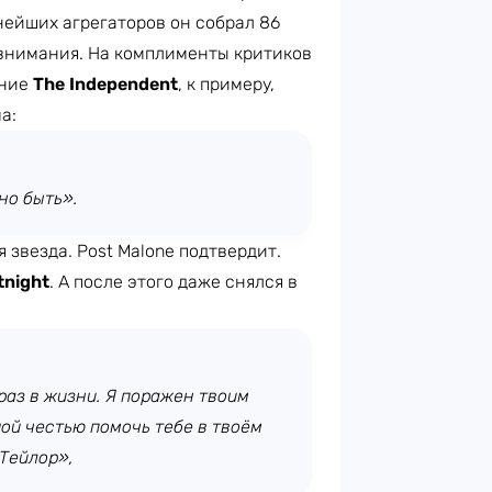
нейших агрегаторов он собрал 86
з внимания. На комплименты критиков
ание
The Independent
, к примеру,
а:
но быть».
я звезда. Post Malone подтвердит.
tnight
. А после этого даже снялся в
 раз в жизни. Я поражен твоим
ой честью помочь тебе в твоём
 Тейлор»,