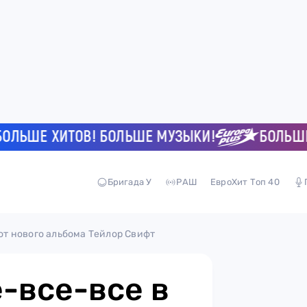
Е ХИТОВ! БОЛЬШЕ МУЗЫКИ!
БОЛЬШЕ ХИТ
Бригада У
РАШ
ЕвроХит Топ 40
 от нового альбома Тейлор Свифт
е-все-все в