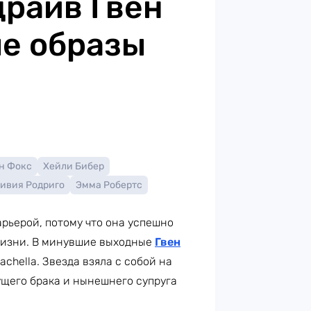
драйв Гвен
е образы
н Фокс
Хейли Бибер
ивия Родриго
Эмма Робертс
рьерой, потому что она успешно
жизни. В минувшие выходные
Гвен
hella. Звезда взяла с собой на
щего брака и нынешнего супруга