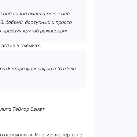
с ней лично вывела мою к ней
, добрый, доступный и просто
в придачу крутой режиссёр!»
частие в съёмках.
ерь доктора философии в “Отделе
клипа Тейлор Свифт
го комьюнити. Многие эксперты по