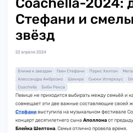
Coachella-2024: 
Стефани и смелы
звёзд
22 апреля 2024
Ближе к звездам
Гвен Стефани
Пэрис Хилтон
Мега
Алессандра Амброзио
Шакира
Сьюки Уотерхаус
Ол
Coachella
Биби Рекса
Певице не приходится выбирать между семьёй и ка
совмещает эти две важные составляющие своей 
Стефани
выступила на музыкальном фестивале Coac
концерт десятилетнего сына
Аполлона
от предыду
Блейка Шелтона
. Семья отлично провела время.