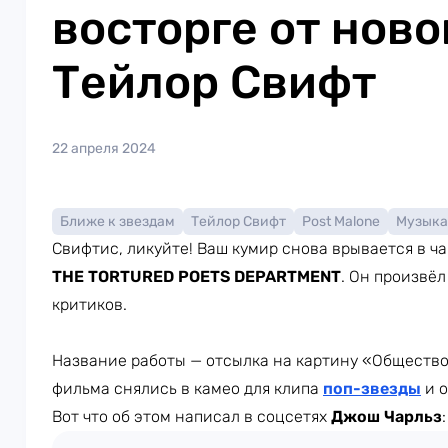
восторге от ново
Тейлор Свифт
22 апреля 2024
Ближе к звездам
Тейлор Свифт
Post Malone
Музыка
Свифтис, ликуйте! Ваш кумир снова врывается в ча
THE TORTURED POETS DEPARTMENT
. Он произвё
критиков.
Название работы — отсылка на картину «Общество 
фильма снялись в камео для клипа
поп-звезды
и о
Вот что об этом написал в соцсетях
Джош Чарльз
: