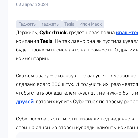
03 апреля 2024
Гаджеты
гаджеты
Tesla
Илон Маск
Держись,
Cybertruck,
грядёт новая волна
краш-те
компания
Tesla
. Не так давно она выпустила кувал
будет проверить своё авто на прочность. О други
комментарии.
Скажем сразу — аксессуар не запустят в массовое 
сделано всего 800 штук. И получить их, разумеетс
чтобы стать обладателем кувалды, не нужно быть
друзей
, готовых купить Cybertruck по твоему рефе
Cyberhummer, кстати, стилизовали под недавно вы
этом на одной из сторон кувалды клиенты компан