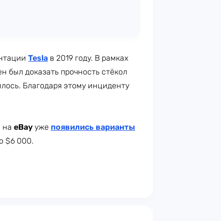
ентации
Tesla
в 2019 году. В рамках
н был доказать прочность стёкол
билось. Благодаря этому инциденту
, на
eBay
уже
появились варианты
о $6 000.