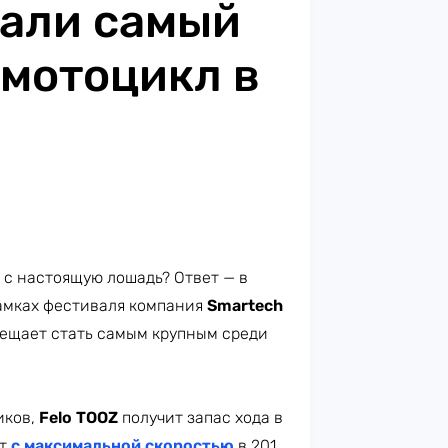
зали самый
мотоцикл в
м с настоящую лошадь? Ответ — в
рамках фестиваля компания
Smartech
ещает стать самым крупным среди
иков,
Felo TOOZ
получит запас хода в
ет
с максимальной скоростью
в 201