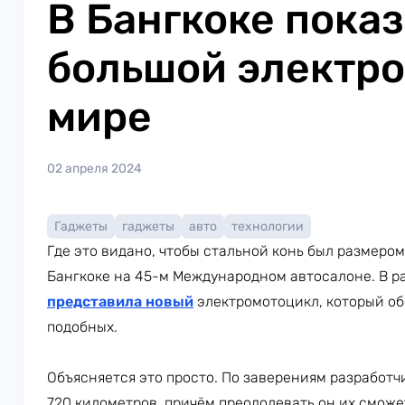
В Бангкоке пока
большой электро
мире
02 апреля 2024
Гаджеты
гаджеты
авто
технологии
Где это видано, чтобы стальной конь был размеро
Бангкоке на 45-м Международном автосалоне. В 
представила новый
электромотоцикл, который об
подобных.
Объясняется это просто. По заверениям разработч
720 километров, причём преодолевать он их смож