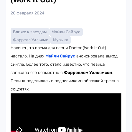
28 февраля 2024
Ближе к звездам
Майли Сайрус
Фаррелл Уильямс
Музыка
Наконец-то время для песни Doctor (Work It Out)
настало. На днях
Майли Сайрус
анонсировала выход
сингла. Более того, стало известно, что певица
записала его совместно с
Фарреллом Уильямсом
.
Певица поделилась с подписчиками обложкой трека в
соцсетях: