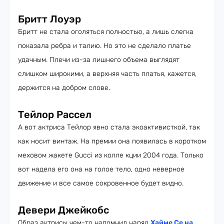
Бритт Лоуэр
Бритт не стала оголяться полностью, а лишь слегка
показала ребра и талию. Но это не сделало платье
удачным. Плечи из-за лишнего объема выглядят
слишком широкими, а верхняя часть платья, кажется,
держится на добром слове.
Тейлор Рассел
А вот актриса Тейлор явно стала экоактивисткой, так
как носит винтаж. На премии она появилась в коротком
меховом жакете Gucci из колле кции 2004 года. Только
вот надела его она на голое тело, одно неверное
движение и все самое сокровенное будет видно.
Девери Джейкобс
Образ актрисы чем-то напомнил наряд
Хайме Се на