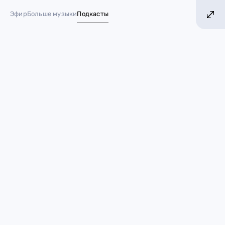
КИ!
БОЛЬШЕ ХИТОВ! БОЛЬШЕ МУЗЫКИ!
Эфир
Больше музыки
Подкасты
№ 1 в России*
От смартфона до подвески:
подарки для фанатов Marvel
15 декабря 2023
Стиль жизни
Marvel
подарки
Капитан Америка
Капитан Марвел
Человек-паук
Уже нашёл, что вручишь друзьям или родным, когда
часы пробьют полночь? Нет? Тогда мы — то, что тебе
нужно. Сегодня поговорим о подарках для фанатов